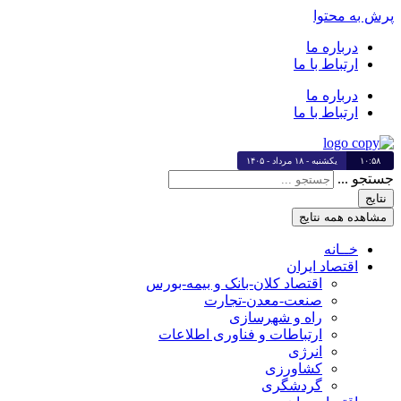
پرش به محتوا
درباره ما
ارتباط با ما
درباره ما
ارتباط با ما
۱۰:۵۸
یکشنبه - ۱۸ مرداد - ۱۴۰۵
جستجو ...
نتایج
مشاهده همه نتایج
خــانه
اقتصاد ایران
اقتصاد کلان-بانک و بیمه-بورس
صنعت-معدن-تجارت
راه و شهرسازی
ارتباطات و فناوری اطلاعات
انرژی
کشاورزی
گردشگری