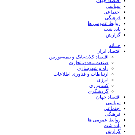
اقتصاد جهان
سیاسی
اجتماعی
فرهنگی
روابط عمومی ها
یادداشت
گزارش
خــانه
اقتصاد ایران
اقتصاد کلان-بانک و بیمه-بورس
صنعت-معدن-تجارت
راه و شهرسازی
ارتباطات و فناوری اطلاعات
انرژی
کشاورزی
گردشگری
اقتصاد جهان
سیاسی
اجتماعی
فرهنگی
روابط عمومی ها
یادداشت
گزارش