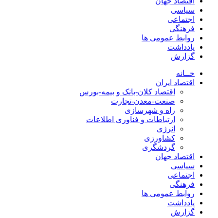
اقتصاد جهان
سیاسی
اجتماعی
فرهنگی
روابط عمومی ها
یادداشت
گزارش
خــانه
اقتصاد ایران
اقتصاد کلان-بانک و بیمه-بورس
صنعت-معدن-تجارت
راه و شهرسازی
ارتباطات و فناوری اطلاعات
انرژی
کشاورزی
گردشگری
اقتصاد جهان
سیاسی
اجتماعی
فرهنگی
روابط عمومی ها
یادداشت
گزارش