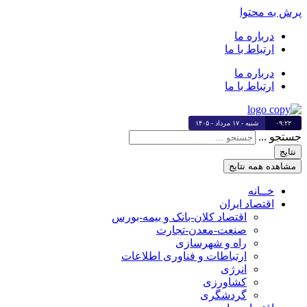
پرش به محتوا
درباره ما
ارتباط با ما
درباره ما
ارتباط با ما
۰۹:۲۲
شنبه - ۱۷ مرداد - ۱۴۰۵
جستجو ...
نتایج
مشاهده همه نتایج
خــانه
اقتصاد ایران
اقتصاد کلان-بانک و بیمه-بورس
صنعت-معدن-تجارت
راه و شهرسازی
ارتباطات و فناوری اطلاعات
انرژی
کشاورزی
گردشگری