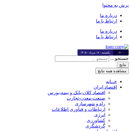
پرش به محتوا
درباره ما
ارتباط با ما
درباره ما
ارتباط با ما
۰۶:۰۰
یکشنبه - ۱۸ مرداد - ۱۴۰۵
جستجو ...
نتایج
مشاهده همه نتایج
خــانه
اقتصاد ایران
اقتصاد کلان-بانک و بیمه-بورس
صنعت-معدن-تجارت
راه و شهرسازی
ارتباطات و فناوری اطلاعات
انرژی
کشاورزی
گردشگری