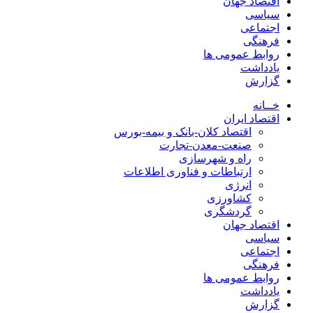
اقتصاد جهان
سیاسی
اجتماعی
فرهنگی
روابط عمومی ها
یادداشت
گزارش
خــانه
اقتصاد ایران
اقتصاد کلان-بانک و بیمه-بورس
صنعت-معدن-تجارت
راه و شهرسازی
ارتباطات و فناوری اطلاعات
انرژی
کشاورزی
گردشگری
اقتصاد جهان
سیاسی
اجتماعی
فرهنگی
روابط عمومی ها
یادداشت
گزارش