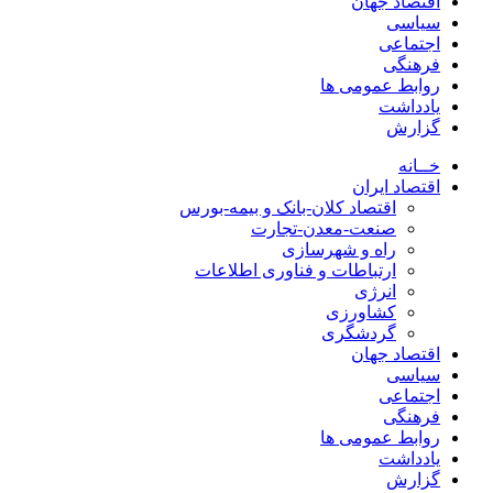
اقتصاد جهان
سیاسی
اجتماعی
فرهنگی
روابط عمومی ها
یادداشت
گزارش
خــانه
اقتصاد ایران
اقتصاد کلان-بانک و بیمه-بورس
صنعت-معدن-تجارت
راه و شهرسازی
ارتباطات و فناوری اطلاعات
انرژی
کشاورزی
گردشگری
اقتصاد جهان
سیاسی
اجتماعی
فرهنگی
روابط عمومی ها
یادداشت
گزارش