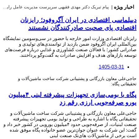
|
اخبار ویژه |
پیام تبریک دکتر مهدی فقیهی سرپرست مدیریت عامل رایتل به مناسبت ۱۷ مرداد، روز خبرنگار
دیپلماسی اقتصادی در ایران آگروفود؛ رایزنان
اقتصادی پای صحبت صادرکنندگان نشستند
رایزنان اقتصادی وزارت امور خارجه با حضور در سی‌وسومین نمایشگاه
بین‌المللی ایران آگروفود ضمن بازدید از توانمندی‌های تولیدی و
صادراتی کشور؛ با فعالان صنعت کشاورزی و غذایی درباره فرصت‌های
توسعه بازارهای هدف و افزایش صادرات به گفت‌وگو پرداختند.
1405-03-31
حاجی‌علی معاون بازرگانی و پشتیبانی شرکت ساخت ماشین‌آلات و
تحقیقاتی پگاه:
پگاه با بومی‌سازی تجهیزات پیشرفته لبنی ۴میلیون
یورو صرفه‌جویی ارزی رقم زد
حاجی‌علی معاون بازرگانی و پشتیبانی شرکت ساخت ماشین‌آلات و
تحقیقاتی پگاه با اشاره به طراحی و تولید بومی تجهیزات پیشرفته
صنعت لبنیات، از صرفه‌جویی حدود ۴میلیون یورویی در کشور خبر داد و
گفت: این شرکت به عنوان جوان‌ترین عضو خانواده پگاه موفق شده
است برخی از ماشین‌آلات های‌تک صنعت لبنی