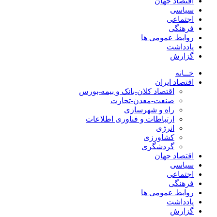
اقتصاد جهان
سیاسی
اجتماعی
فرهنگی
روابط عمومی ها
یادداشت
گزارش
خــانه
اقتصاد ایران
اقتصاد کلان-بانک و بیمه-بورس
صنعت-معدن-تجارت
راه و شهرسازی
ارتباطات و فناوری اطلاعات
انرژی
کشاورزی
گردشگری
اقتصاد جهان
سیاسی
اجتماعی
فرهنگی
روابط عمومی ها
یادداشت
گزارش