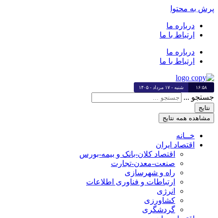
پرش به محتوا
درباره ما
ارتباط با ما
درباره ما
ارتباط با ما
۱۶:۵۸
شنبه - ۱۷ مرداد - ۱۴۰۵
جستجو ...
نتایج
مشاهده همه نتایج
خــانه
اقتصاد ایران
اقتصاد کلان-بانک و بیمه-بورس
صنعت-معدن-تجارت
راه و شهرسازی
ارتباطات و فناوری اطلاعات
انرژی
کشاورزی
گردشگری