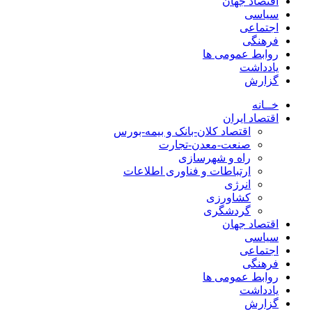
اقتصاد جهان
سیاسی
اجتماعی
فرهنگی
روابط عمومی ها
یادداشت
گزارش
خــانه
اقتصاد ایران
اقتصاد کلان-بانک و بیمه-بورس
صنعت-معدن-تجارت
راه و شهرسازی
ارتباطات و فناوری اطلاعات
انرژی
کشاورزی
گردشگری
اقتصاد جهان
سیاسی
اجتماعی
فرهنگی
روابط عمومی ها
یادداشت
گزارش