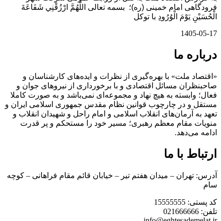
فرودگاهی امام خمینی (ره)؛ بسمه تعالی اللَّهُمَّ ارْزُقْنِي شَفَاعَةَ
الْحُسَيْنِ يَوْمَ الْوُرُودِ با توکل
1405-05-17
درباره ما
«اقتصاد ملت» با بهره‌گیری از نظرات و ایده‌های کارشناسان و
صاحبنظران مسائل اقتصادی و با برخورداری از نیروهای جوان و
فعال؛ وابسته به هیچ نهاد و مجموعه‌ای نمی‌‌باشد و به صورت کاملا
مستقل و در چارچوب قوانین نظام مقدس جمهوری اسلامی ایران و
تعهد به آرمان‌های انقلاب اسلامی و امام راحل و شهیدان انقلاب و
منویات مقام معظم رهبری؛ مسیر خود را مستحکم و پر قدرت
ادامه می‌دهد.
ارتباط با ما
آدرس: تهران – میدان هفتم تیر – خیابان قائم مقام فراهانی – کوچه
سام
کد پستی: 15555555
تلفن: 021666666
info@eghtesademelat.ir