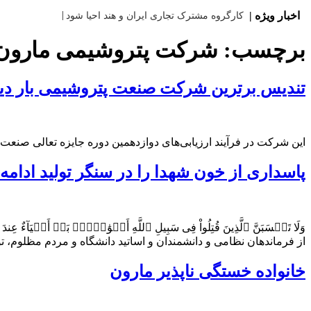
اخبار ویژه |
کارگروه مشترک تجاری ایران و هند احیا شود
برچسب:
شرکت پتروشیمی مارون
تندیس برترین شرکت صنعت پتروشیمی بار دیگ
این شرکت در فرآیند ارزیابی‌های دوازدهمین دوره جایزه تعالی صنع
پاسداری از خون شهدا را در سنگر تولید ادامه
وَلَا تَحۡسَبَنَّ ٱلَّذِینَ قُتِلُواْ فِی سَبِیلِ ٱللَّهِ أَمۡوَٰتَۢاۚ بَ
از فرماندهان نظامی و دانشمندان و اساتید دانشگاه و مردم مظلوم
خانواده خستگی ناپذیر مارون