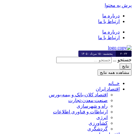
پرش به محتوا
درباره ما
ارتباط با ما
درباره ما
ارتباط با ما
۲۰:۲۲
پنجشنبه - ۱۵ مرداد - ۱۴۰۵
جستجو ...
نتایج
مشاهده همه نتایج
خــانه
اقتصاد ایران
اقتصاد کلان-بانک و بیمه-بورس
صنعت-معدن-تجارت
راه و شهرسازی
ارتباطات و فناوری اطلاعات
انرژی
کشاورزی
گردشگری