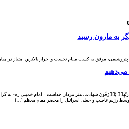
ر به مارون رسید
ت پتروشیمی، موفق به کسب مقام نخست و احراز بالاترین امتیاز در م
 می‌دهیم
لۡ أَحۡیَآءٌ عِندَ رَبِّهِمۡ یُرۡزَقُونَ شهادت، هنر مردان خداست « امام خم
، توسط رژیم غاصب و جعلی اسرائیل را محضر مقام معظم […]