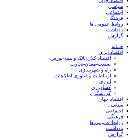
اقتصاد جهان
سیاسی
اجتماعی
فرهنگی
روابط عمومی ها
یادداشت
گزارش
خــانه
اقتصاد ایران
اقتصاد کلان-بانک و بیمه-بورس
صنعت-معدن-تجارت
راه و شهرسازی
ارتباطات و فناوری اطلاعات
انرژی
کشاورزی
گردشگری
اقتصاد جهان
سیاسی
اجتماعی
فرهنگی
روابط عمومی ها
یادداشت
گزارش