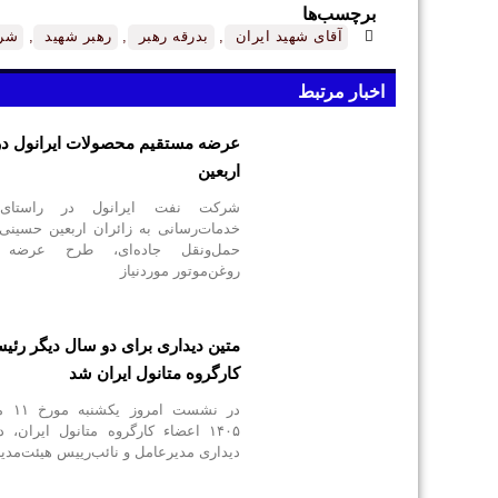
برچسب‌ها
آقای شهید ایران
,
بدرقه رهبر
,
رهبر شهید
,
شرک
اخبار مرتبط
عرضه مستقیم محصولات ایرانول در 
اربعین
شرکت نفت ایرانول در راستای
خدمات‌رسانی به زائران اربعین حسینی 
حمل‌ونقل جاده‌ای، طرح عرضه 
روغن‌موتور موردنیاز
متین دیداری برای دو سال دیگر رئی
کارگروه متانول ایران شد
در نشست
۱۴۰۵ اعضاء کارگروه متانول ایران، 
دیداری مدیرعامل و‌ نائب‌رییس هیئت‌مدی