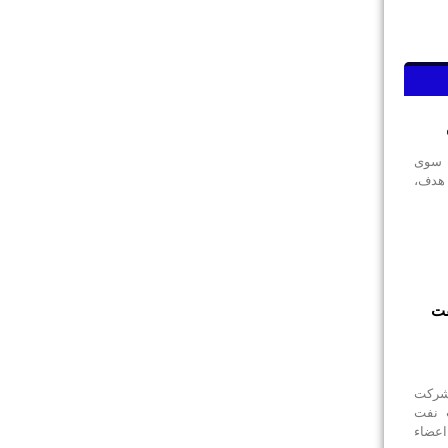
ه سوی
هدف،
فت
شرکت
 نفت
عضاء