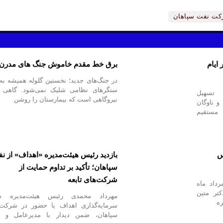
ت نفت سپاهان
ایام
برق خط مقدم خاموش جنگ های مدرن
در جنگ‌های جدید؛ نخستین گلوله همیشه ب
سنگرهای نظامی شلیک نمی‌شود. گاهی 
 تسهیل
نیروگاهی است که بیمارستان را روشن
و ناوگان
مستقیم
س
بازدید رئیس هیئت‌مدیره «اهداف» از ن
سپاهان؛ تأکید بر تداوم حمایت از
شرکت‌های تابعه
 امروز یکشنبه مورخ ۱۱ مرداد ماه
دکتر متین
مهرداد محمدی رئیس هیئت‌مدیره 
ره
سرمایه‌گذاری اهداف با حضور در شرکت
سپاهان، ضمن دیدار با مدیرعامل و ا