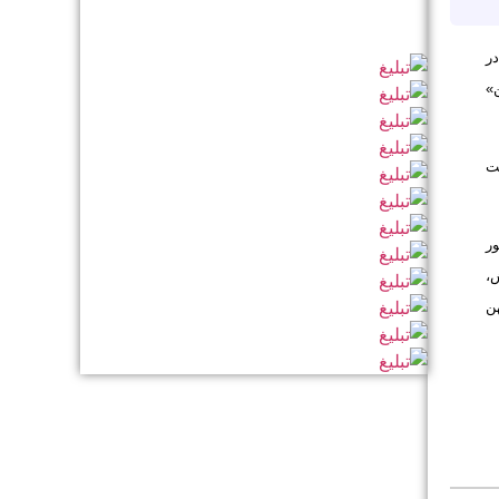
ر
»
ت
ر
،
ن