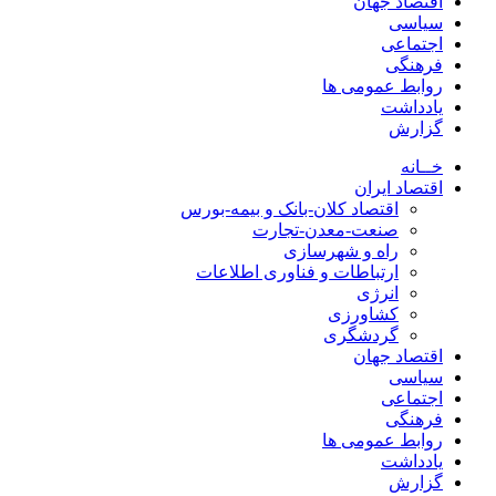
اقتصاد جهان
سیاسی
اجتماعی
فرهنگی
روابط عمومی ها
یادداشت
گزارش
خــانه
اقتصاد ایران
اقتصاد کلان-بانک و بیمه-بورس
صنعت-معدن-تجارت
راه و شهرسازی
ارتباطات و فناوری اطلاعات
انرژی
کشاورزی
گردشگری
اقتصاد جهان
سیاسی
اجتماعی
فرهنگی
روابط عمومی ها
یادداشت
گزارش