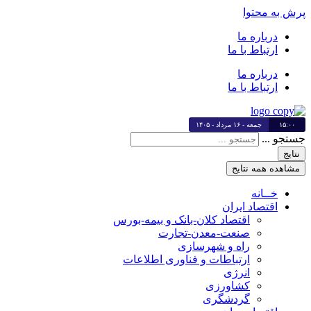
پرش به محتوا
درباره ما
ارتباط با ما
درباره ما
ارتباط با ما
۱۵:۰۰
جمعه - ۱۶ مرداد - ۱۴۰۵
جستجو ...
نتایج
مشاهده همه نتایج
خــانه
اقتصاد ایران
اقتصاد کلان-بانک و بیمه-بورس
صنعت-معدن-تجارت
راه و شهرسازی
ارتباطات و فناوری اطلاعات
انرژی
کشاورزی
گردشگری