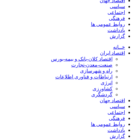
اقتصاد جهان
سیاسی
اجتماعی
فرهنگی
روابط عمومی ها
یادداشت
گزارش
خــانه
اقتصاد ایران
اقتصاد کلان-بانک و بیمه-بورس
صنعت-معدن-تجارت
راه و شهرسازی
ارتباطات و فناوری اطلاعات
انرژی
کشاورزی
گردشگری
اقتصاد جهان
سیاسی
اجتماعی
فرهنگی
روابط عمومی ها
یادداشت
گزارش