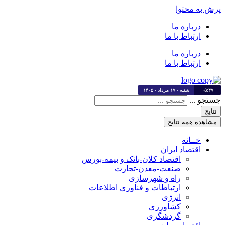
پرش به محتوا
درباره ما
ارتباط با ما
درباره ما
ارتباط با ما
۰۵:۴۷
شنبه - ۱۷ مرداد - ۱۴۰۵
جستجو ...
نتایج
مشاهده همه نتایج
خــانه
اقتصاد ایران
اقتصاد کلان-بانک و بیمه-بورس
صنعت-معدن-تجارت
راه و شهرسازی
ارتباطات و فناوری اطلاعات
انرژی
کشاورزی
گردشگری