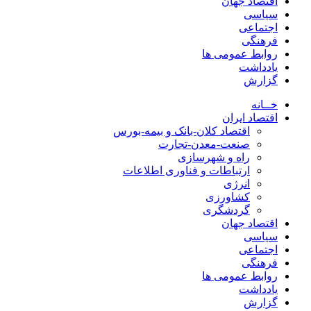
اقتصاد جهان
سیاسی
اجتماعی
فرهنگی
روابط عمومی ها
یادداشت
گزارش
خــانه
اقتصاد ایران
اقتصاد کلان-بانک و بیمه-بورس
صنعت-معدن-تجارت
راه و شهرسازی
ارتباطات و فناوری اطلاعات
انرژی
کشاورزی
گردشگری
اقتصاد جهان
سیاسی
اجتماعی
فرهنگی
روابط عمومی ها
یادداشت
گزارش