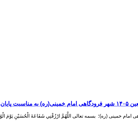
زی اربعین
ره)؛ بسمه تعالی اللَّهُمَّ ارْزُقْنِي شَفَاعَةَ الْحُسَيْنِ يَوْمَ الْوُرُ