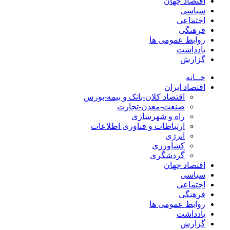
اقتصاد جهان
سیاسی
اجتماعی
فرهنگی
روابط عمومی ها
یادداشت
گزارش
خــانه
اقتصاد ایران
اقتصاد کلان-بانک و بیمه-بورس
صنعت-معدن-تجارت
راه و شهرسازی
ارتباطات و فناوری اطلاعات
انرژی
کشاورزی
گردشگری
اقتصاد جهان
سیاسی
اجتماعی
فرهنگی
روابط عمومی ها
یادداشت
گزارش