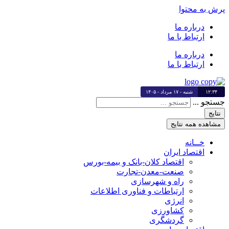
پرش به محتوا
درباره ما
ارتباط با ما
درباره ما
ارتباط با ما
۱۲:۳۴
شنبه - ۱۷ مرداد - ۱۴۰۵
جستجو ...
نتایج
مشاهده همه نتایج
خــانه
اقتصاد ایران
اقتصاد کلان-بانک و بیمه-بورس
صنعت-معدن-تجارت
راه و شهرسازی
ارتباطات و فناوری اطلاعات
انرژی
کشاورزی
گردشگری