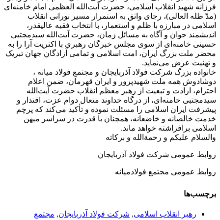
فرزانه شهيد انقلاب اسلامی، حضرت آیت‌الله العظمی امام خامنه‌ای
(مدّ ظله العالی)، رجای واثق به استمرار مسیر نورانی انقلاب
اسلامی در مبارزه با ظلم و استعمار، با انتخاب فقیه عالیقدر،
اندیشمند جوان و آگاه به مسائل زمان، حضرت آیت‌الله سیدمجتبی
حسینی خامنه‌ای از سوی مجلس خبرگان رهبری با اکثریت آرا را به
محضر ملت بزرگ ایران، امت اسلامی و تمامی آزادگان جهان تبریک
و تهنیت عرض می‌نماید.
خانواده بزرگ شرکت فولاد آذربایجان و مجتمع فولاد میانه ،
دوشادوش همه ملت شهیدپرور و ایران قهرمان، ضمن اعلام
احترام، ارادت و تبعیت از رهبر معظم انقلاب حضرت آیت‌الله
سیدمجتبی خامنه‌ای، از درگاه خداوند متعال دوام عزت، اقتدار و
پیشرفت ایران اسلامی را مسئلت نموده و تأکید می‌کند که پرچم
خدمت خالصانه و خاضعانه، همچنان با قدرت در سراسر میهن
اسلامی برافراشته خواهد ماند.
والسلام علیکم و رحمةالله و برکاته
روابط عمومی شرکت فولاد آذربایجان
روابط عمومی مجتمع فولادمیانه
برچسب‌ها
رهبر انقلاب اسلامی
,
شرکت فولاد آذربایجان
,
مجتمع