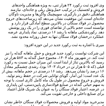
وی افزود ثبت رکورد ۲۴ هزار تنی، به‌ ویژه هماهنگی واحدهای
فروش و لجستیک در ترکیب حمل‌ونقل ریلی و جاده‌ای، نیازمند
هماهنگی دقیق در بارگیری، سوییچینگ واگن‌ها و مدیریت ناوگان
جاده‌ای است. این موفقیت نشان می‌دهد که زیرساخت‌های خروج
محصول در فولاد سنگان در بالاترین سطح آمادگی قرار دارد و
توانسته است حجم بالایی از تقاضای فوری را در یک روز پوشش
دهد. رکوردشکنی ماهانه با رشد ۱۶ درصدی، نماد پایداری عرضه
عملکرد درخشان فولاد سنگان تنها به حمل روزانه محدود نشد.
میری با اشاره به ثبت رکورد جدید در این حوزه افزود:
این شرکت توانست رکورد جدید فروش و حمل ماهانه گندله را نیز
ثبت کند. در شهریور ماه ۱۴۰۴، مجموع حمل گندله به ۵۸۳ هزار تن
رسید که بالاترین تناژ از ابتدا است. این میزان حمل نسبت به رکورد
قبلی (که ۵۰۵ هزار تن در خرداد ۱۴۰۳ بود)، رشدی چشمگیر معادل
۱۶ درصد را نشان می‌دهد. رشد ۱۶ درصدی در حجم ماهانه، بیش از
یک عدد است؛ این آمار، گویای توانایی شرکت در حفظ ریتم تولید،
فروش و خروج محصول در طول یک ماه کامل کاری است. با توجه
به سهم حیاتی گندله در صنایع فولادسازی پایین‌دستی، این پایداری
در عرضه، اعتبار فولاد سنگان را به عنوان یک شریک قابل اعتماد
برای صنایع داخلی و خارجی تقویت می‌کند.
مدیرخرید مواد اولیه و فروش محصولات فولاد سنگان خاطر نشان