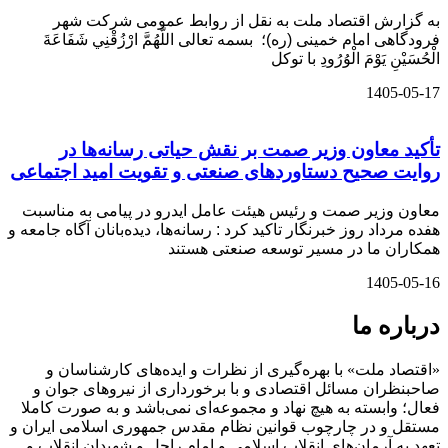
به گزارش اقتصاد ملت به نقل از روابط عمومی شرکت شهر
فرودگاهی امام خمینی (ره)؛ بسمه تعالی اللَّهُمَّ ارْزُقْنِي شَفَاعَةَ
الْحُسَيْنِ يَوْمَ الْوُرُودِ با توکل
1405-05-17
تأکید معاون وزیر صمت بر نقش حیاتی رسانه‌ها در
روایت صحیح دستاوردهای صنعتی و تقویت امید اجتماعی
معاون وزیر صمت و رئیس هیئت عامل ایدرو در پیامی به مناسبت
هفده مرداد روز خبرنگار تاکید کرد : رسانه‌ها، دیده‌بانان آگاه جامعه و
همکاران ما در مسیر توسعه صنعتی هستند
1405-05-16
درباره ما
«اقتصاد ملت» با بهره‌گیری از نظرات و ایده‌های کارشناسان و
صاحبنظران مسائل اقتصادی و با برخورداری از نیروهای جوان و
فعال؛ وابسته به هیچ نهاد و مجموعه‌ای نمی‌‌باشد و به صورت کاملا
مستقل و در چارچوب قوانین نظام مقدس جمهوری اسلامی ایران و
تعهد به آرمان‌های انقلاب اسلامی و امام راحل و شهیدان انقلاب و