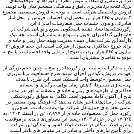
کرد: برنامه‌ریزی شفاف، موتور محرک رکوردها این موفقیت‌های
بزرگ نتیجه برنامه‌ریزی دقیق و هماهنگی منسجم میان واحد تولید،
فروش و لجستیک شرکت است. با توجه به فروش سیستمی مجموع
۳ میلیون و ۴۶۵ هزار تن محصول (با احتساب فروش از محل انبار
صادراتی و بدون احتساب حمل سفارشات امانی)، این
رکوردشکنی‌ها نشان‌دهنده پاسخگویی سریع و توانایی شرکت در
جابه‌جایی گندله برای تحویل به موقع به مشتریان است. لجستیک
کارآمد این شرکت نشان دهنده مدیریت بهینه حمل ریلی و جاده‌ای
برای خروج حداکثری محصول از شرکت است. این حجم فروش (۳
میلیون و ۴۶۵ هزار تن) به وضوح از توانایی واحد لجستیک در پاسخ به
موقع به تقاضای مشتریان است.
لازم به ذکر است، ثبت این رکوردها در پاسخ به چنین حجم بزرگی از
تعهدات فروش، گواه بر اجرای موفق طرح «شفافیت برنامه‌ریزی
حمل محصول» توسط واحد لجستیک است. این طرح، با هدف
بهینه‌سازی مسیرها، کاهش زمان توقف بارگیری و استفاده
حداکثری از ظرفیت‌های ریلی و جاده‌ای منطقه، به اجرا درآمده و
نتایج آن اکنون کاملاً مشهود است. نگاهی به سوابق رکوردشکنی
شرکت در سال‌های اخیر نشان می‌دهد که فرهنگ بهبود مستمر در
تمامی بخش‌های حمل‌و‌نقل شرکت نهادینه شده است. همچنین،
رکورد حمل کل محصولات جاده‌ای از ۱۷,۸۹۷ تن در اسفند ۱۴۰۲، به
۱۷,۹۲۵ تن در خرداد ۱۴۰۳ رسید. این دستاوردها تأییدی بر موقعیت
پیشرو فولاد سنگان در صنعت فولاد کشور و آمادگی این شرکت
برای تأمین نیازهای داخلی و صادراتی در مقیاس‌های بالاتر است.