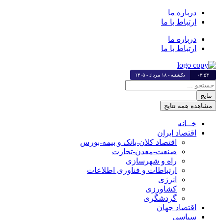
پرش
درباره ما
به
ارتباط با ما
محتوا
درباره ما
ارتباط با ما
۰۳:۵۴
یکشنبه - ۱۸ مرداد - ۱۴۰۵
جستجو
...
نتایج
مشاهده همه نتایج
خــانه
اقتصاد ایران
اقتصاد کلان-بانک و بیمه-بورس
صنعت-معدن-تجارت
راه و شهرسازی
ارتباطات و فناوری اطلاعات
انرژی
کشاورزی
گردشگری
اقتصاد جهان
سیاسی