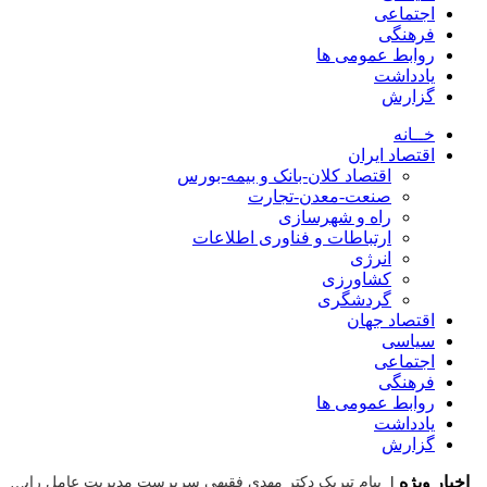
اجتماعی
فرهنگی
روابط عمومی ها
یادداشت
گزارش
خــانه
اقتصاد ایران
اقتصاد کلان-بانک و بیمه-بورس
صنعت-معدن-تجارت
راه و شهرسازی
ارتباطات و فناوری اطلاعات
انرژی
کشاورزی
گردشگری
اقتصاد جهان
سیاسی
اجتماعی
فرهنگی
روابط عمومی ها
یادداشت
گزارش
اخبار ویژه |
پیام تبریک دکتر مهدی فقیهی سرپرست مدیریت عامل رایتل به مناسبت ۱۷ مرداد، روز خبرنگار