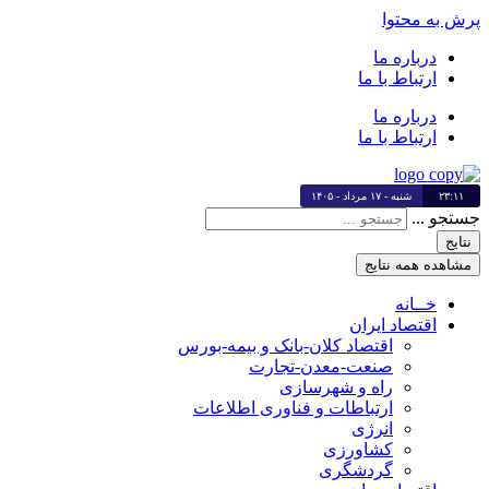
پرش به محتوا
درباره ما
ارتباط با ما
درباره ما
ارتباط با ما
۲۳:۱۱
شنبه - ۱۷ مرداد - ۱۴۰۵
جستجو ...
نتایج
مشاهده همه نتایج
خــانه
اقتصاد ایران
اقتصاد کلان-بانک و بیمه-بورس
صنعت-معدن-تجارت
راه و شهرسازی
ارتباطات و فناوری اطلاعات
انرژی
کشاورزی
گردشگری