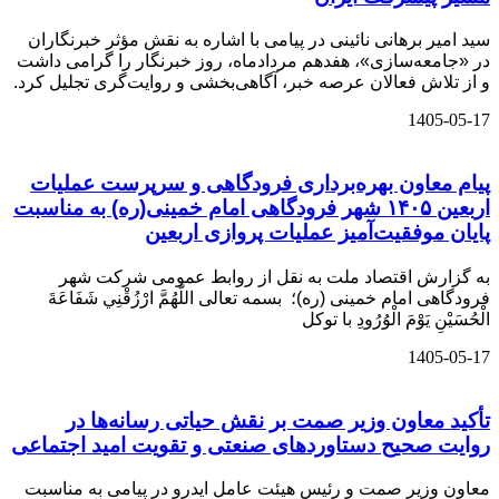
سید امیر برهانی نائینی در پیامی با اشاره به نقش مؤثر خبرنگاران
در «جامعه‌سازی»، هفدهم مردادماه، روز خبرنگار را گرامی داشت
و از تلاش فعالان عرصه خبر، آگاهی‌بخشی و روایت‌گری تجلیل کرد.
1405-05-17
️پیام معاون بهره‌برداری فرودگاهی و سرپرست عملیات
اربعین ۱۴۰۵ شهر فرودگاهی امام خمینی(ره) به مناسبت
پایان موفقیت‌آمیز عملیات پروازی اربعین
به گزارش اقتصاد ملت به نقل از روابط عمومی شرکت شهر
فرودگاهی امام خمینی (ره)؛ بسمه تعالی اللَّهُمَّ ارْزُقْنِي شَفَاعَةَ
الْحُسَيْنِ يَوْمَ الْوُرُودِ با توکل
1405-05-17
تأکید معاون وزیر صمت بر نقش حیاتی رسانه‌ها در
روایت صحیح دستاوردهای صنعتی و تقویت امید اجتماعی
معاون وزیر صمت و رئیس هیئت عامل ایدرو در پیامی به مناسبت