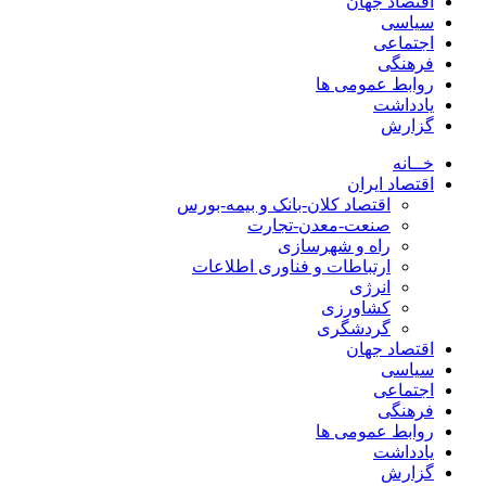
اقتصاد جهان
سیاسی
اجتماعی
فرهنگی
روابط عمومی ها
یادداشت
گزارش
خــانه
اقتصاد ایران
اقتصاد کلان-بانک و بیمه-بورس
صنعت-معدن-تجارت
راه و شهرسازی
ارتباطات و فناوری اطلاعات
انرژی
کشاورزی
گردشگری
اقتصاد جهان
سیاسی
اجتماعی
فرهنگی
روابط عمومی ها
یادداشت
گزارش