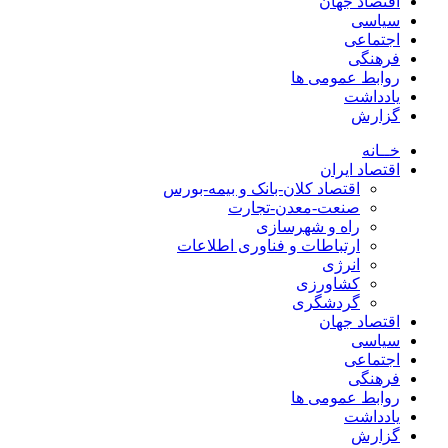
اقتصاد جهان
سیاسی
اجتماعی
فرهنگی
روابط عمومی ها
یادداشت
گزارش
خــانه
اقتصاد ایران
اقتصاد کلان-بانک و بیمه-بورس
صنعت-معدن-تجارت
راه و شهرسازی
ارتباطات و فناوری اطلاعات
انرژی
کشاورزی
گردشگری
اقتصاد جهان
سیاسی
اجتماعی
فرهنگی
روابط عمومی ها
یادداشت
گزارش