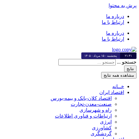
پرش به محتوا
درباره ما
ارتباط با ما
درباره ما
ارتباط با ما
۲۱:۴۱
پنجشنبه - ۱۵ مرداد - ۱۴۰۵
جستجو ...
نتایج
مشاهده همه نتایج
خــانه
اقتصاد ایران
اقتصاد کلان-بانک و بیمه-بورس
صنعت-معدن-تجارت
راه و شهرسازی
ارتباطات و فناوری اطلاعات
انرژی
کشاورزی
گردشگری