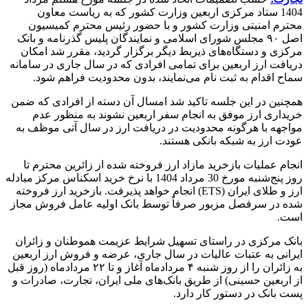
1404 ستاد مرکزی اربعین وزارت کشور که به ریاست معاون
محترم امنیتی وزارت کشور و با حضور رئیس محترم کمیسیون
اصل ۹۰ مجلس شورای اسلامی و نمایندگان پلیس گذرنامه و بانک
مرکزی و دستگاه‌های ذیربط دیگر برگزار گردید، مقرر شد امکان
دریافت ارز اربعین برای تمامی افرادی که در سال جاری در سامانه
سماح اقدام به ثبت نام می‌نمایند، بدون محدودیت فراهم شود.
همچنین در این جلسه تاکید شد امسال آن دسته از افرادی که ضمن
خریداری ارز موفق به انجام سفر اربعین نشوند به منظور عدم
مواجهه با هرگونه محدودیت در دریافت ارز در سال آتی موظف به
عودت ارز به شبکه بانکی هستند‌.
انجام عملیات بازخرید مازاد ارز فروخته شده از زائرین محترم تا
روز پنج‌شنبه مورخ 30 مرداد 1404 با نرخ خرید اسکناس مرکز مبادله
ارز و طلای ایران (
ETS
) انجام خواهد پذیرفت. بازخرید ارز فروخته
شده در سرفصل مزبور صرفاً توسط بانک اولیه عامل فروش مجاز
است.
بانک مرکزی در راستای تسهیل شرایط عزیمت هموطنان و زائران
ایرانی به عتبات عالیات در سال جاری، عرضه و فروش ارز اربعین
به زائران را از روز شنبه ۴ مردادماه آغاز و تا ۲۲ مردادماه (روز قبل
از اربعین حسینی) از طریق بانک‌های ملی ایران، تجارت، صادرات و
پست بانک در دستور کار دارد.