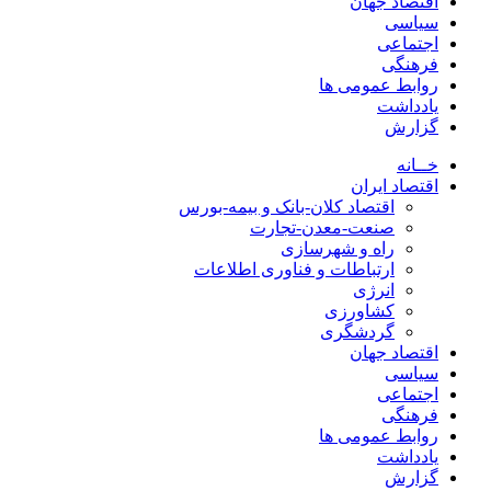
اقتصاد جهان
سیاسی
اجتماعی
فرهنگی
روابط عمومی ها
یادداشت
گزارش
خــانه
اقتصاد ایران
اقتصاد کلان-بانک و بیمه-بورس
صنعت-معدن-تجارت
راه و شهرسازی
ارتباطات و فناوری اطلاعات
انرژی
کشاورزی
گردشگری
اقتصاد جهان
سیاسی
اجتماعی
فرهنگی
روابط عمومی ها
یادداشت
گزارش