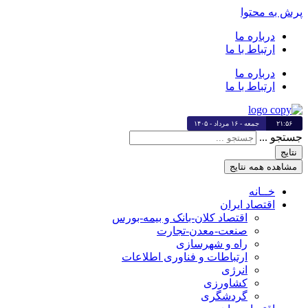
پرش به محتوا
درباره ما
ارتباط با ما
درباره ما
ارتباط با ما
۲۱:۵۶
جمعه - ۱۶ مرداد - ۱۴۰۵
جستجو ...
نتایج
مشاهده همه نتایج
خــانه
اقتصاد ایران
اقتصاد کلان-بانک و بیمه-بورس
صنعت-معدن-تجارت
راه و شهرسازی
ارتباطات و فناوری اطلاعات
انرژی
کشاورزی
گردشگری