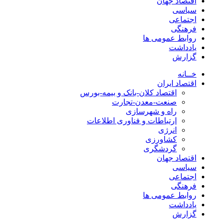
اقتصاد جهان
سیاسی
اجتماعی
فرهنگی
روابط عمومی ها
یادداشت
گزارش
خــانه
اقتصاد ایران
اقتصاد کلان-بانک و بیمه-بورس
صنعت-معدن-تجارت
راه و شهرسازی
ارتباطات و فناوری اطلاعات
انرژی
کشاورزی
گردشگری
اقتصاد جهان
سیاسی
اجتماعی
فرهنگی
روابط عمومی ها
یادداشت
گزارش