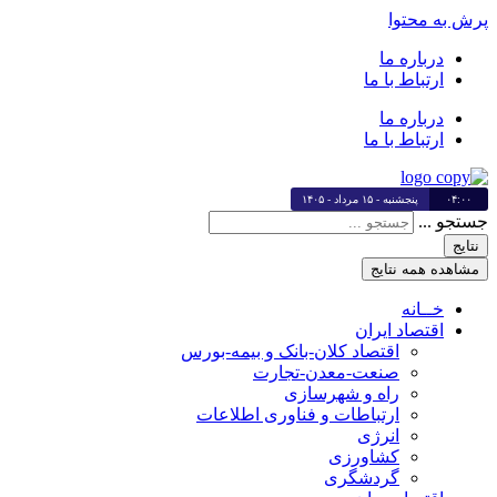
پرش به محتوا
درباره ما
ارتباط با ما
درباره ما
ارتباط با ما
۰۴:۰۰
پنجشنبه - ۱۵ مرداد - ۱۴۰۵
جستجو ...
نتایج
مشاهده همه نتایج
خــانه
اقتصاد ایران
اقتصاد کلان-بانک و بیمه-بورس
صنعت-معدن-تجارت
راه و شهرسازی
ارتباطات و فناوری اطلاعات
انرژی
کشاورزی
گردشگری