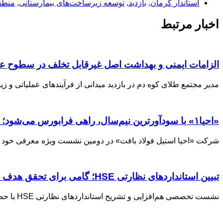
استاندار کرمان
,
بازدید
,
توسعه زیرساخت‌های بیمارستانی
,
منطق
اخبار مرتبط
الزامات ایمنی و بهداشت اصل غیرقابل تخلف در سطوح عم
مدیر مجتمع طلای کوه دم در بازدید میدانی از فرآیندهای عملیاتی و 
«احیا۱» با سودآورترین نیم‌سال، راهی فرابورس می‌شود؛ از رکورد تولید تا شفافیت در بازار سرمایه
شرکت «احیا استیل فولاد بافت» در دومین نشست ویژه معرفی خود ب
تبیین استانداردهای نظارتی HSE؛ گامی برای تحقق هدف حادثه صفر
نشست تخصصی هم‌افزایی و تشریح استانداردهای نظارتی HSE با حضور امیررضازاده معاون سرمایه‌های انسانی و مسئولیت‌های اجتماعی، مدیر واحد HSE