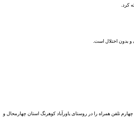
ه کرد.
ادامه اجرای پروژه‌های خدمات عمومی اجباری ارتباطات و فناوری اطلاعات موسوم به USO، پوشش نسل چهارم تلفن همراه را در روستای یاورآباد کوهرنگ استان چهارمحال و