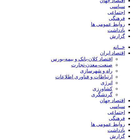
اقتصاد جهان
سیاسی
اجتماعی
فرهنگی
روابط عمومی ها
یادداشت
گزارش
خــانه
اقتصاد ایران
اقتصاد کلان-بانک و بیمه-بورس
صنعت-معدن-تجارت
راه و شهرسازی
ارتباطات و فناوری اطلاعات
انرژی
کشاورزی
گردشگری
اقتصاد جهان
سیاسی
اجتماعی
فرهنگی
روابط عمومی ها
یادداشت
گزارش