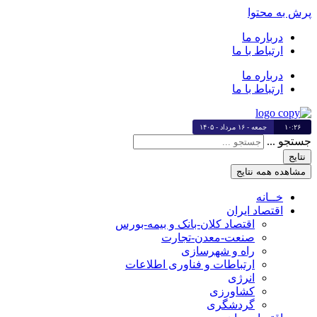
پرش به محتوا
درباره ما
ارتباط با ما
درباره ما
ارتباط با ما
۱۰:۲۶
جمعه - ۱۶ مرداد - ۱۴۰۵
جستجو ...
نتایج
مشاهده همه نتایج
خــانه
اقتصاد ایران
اقتصاد کلان-بانک و بیمه-بورس
صنعت-معدن-تجارت
راه و شهرسازی
ارتباطات و فناوری اطلاعات
انرژی
کشاورزی
گردشگری