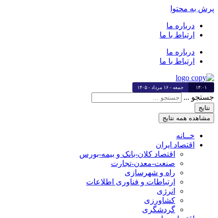
پرش به محتوا
درباره ما
ارتباط با ما
درباره ما
ارتباط با ما
۱۴:۰۱
جمعه - ۱۶ مرداد - ۱۴۰۵
جستجو ...
نتایج
مشاهده همه نتایج
خــانه
اقتصاد ایران
اقتصاد کلان-بانک و بیمه-بورس
صنعت-معدن-تجارت
راه و شهرسازی
ارتباطات و فناوری اطلاعات
انرژی
کشاورزی
گردشگری