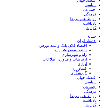
اقتصاد جهان
سیاسی
اجتماعی
فرهنگی
روابط عمومی ها
یادداشت
گزارش
خــانه
اقتصاد ایران
اقتصاد کلان-بانک و بیمه-بورس
صنعت-معدن-تجارت
راه و شهرسازی
ارتباطات و فناوری اطلاعات
انرژی
کشاورزی
گردشگری
اقتصاد جهان
سیاسی
اجتماعی
فرهنگی
روابط عمومی ها
یادداشت
گزارش