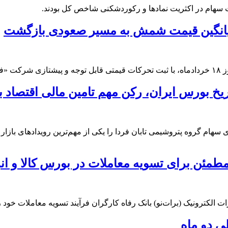
 سهام در اکثریت نمادها و رکوردشکنی شاخص کل بودند.
؛ میانگین قیمت شمش به مسیر صعودی بازگشت
بود.
اریخ بورس ایران، رکن مهم تامین مالی اقتصاد
ری، مدیرعامل گروه سرمایه‌گذاری اهداف، عرضه ۵درصدی سهام گروه پتروشیمی تابان فردا را یکی ا
 مطمئن برای تسویه معاملات در بورس کالا و ان
برات الکترونیک (برات‌نو) بانک رفاه کارگران فرآیند تسویه معاملات خود 