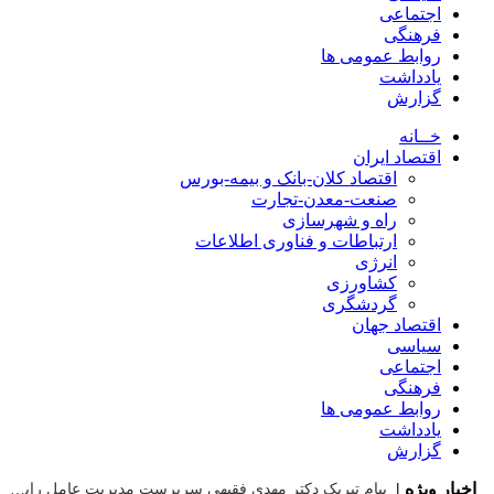
اجتماعی
فرهنگی
روابط عمومی ها
یادداشت
گزارش
خــانه
اقتصاد ایران
اقتصاد کلان-بانک و بیمه-بورس
صنعت-معدن-تجارت
راه و شهرسازی
ارتباطات و فناوری اطلاعات
انرژی
کشاورزی
گردشگری
اقتصاد جهان
سیاسی
اجتماعی
فرهنگی
روابط عمومی ها
یادداشت
گزارش
اخبار ویژه |
پیام تبریک دکتر مهدی فقیهی سرپرست مدیریت عامل رایتل به مناسبت ۱۷ مرداد، روز خبرنگار