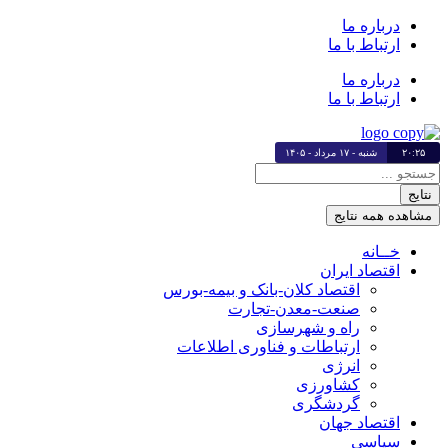
پرش
درباره ما
به
ارتباط با ما
محتوا
درباره ما
ارتباط با ما
۲۰:۲۵
شنبه - ۱۷ مرداد - ۱۴۰۵
جستجو
...
نتایج
مشاهده همه نتایج
خــانه
اقتصاد ایران
اقتصاد کلان-بانک و بیمه-بورس
صنعت-معدن-تجارت
راه و شهرسازی
ارتباطات و فناوری اطلاعات
انرژی
کشاورزی
گردشگری
اقتصاد جهان
سیاسی