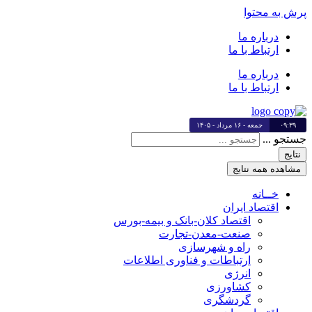
پرش به محتوا
درباره ما
ارتباط با ما
درباره ما
ارتباط با ما
۰۹:۳۹
جمعه - ۱۶ مرداد - ۱۴۰۵
جستجو ...
نتایج
مشاهده همه نتایج
خــانه
اقتصاد ایران
اقتصاد کلان-بانک و بیمه-بورس
صنعت-معدن-تجارت
راه و شهرسازی
ارتباطات و فناوری اطلاعات
انرژی
کشاورزی
گردشگری