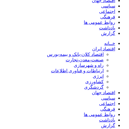
اقتصاد جهان
سیاسی
اجتماعی
فرهنگی
روابط عمومی ها
یادداشت
گزارش
خــانه
اقتصاد ایران
اقتصاد کلان-بانک و بیمه-بورس
صنعت-معدن-تجارت
راه و شهرسازی
ارتباطات و فناوری اطلاعات
انرژی
کشاورزی
گردشگری
اقتصاد جهان
سیاسی
اجتماعی
فرهنگی
روابط عمومی ها
یادداشت
گزارش