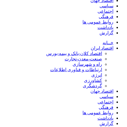
اقتصاد جهان
سیاسی
اجتماعی
فرهنگی
روابط عمومی ها
یادداشت
گزارش
خــانه
اقتصاد ایران
اقتصاد کلان-بانک و بیمه-بورس
صنعت-معدن-تجارت
راه و شهرسازی
ارتباطات و فناوری اطلاعات
انرژی
کشاورزی
گردشگری
اقتصاد جهان
سیاسی
اجتماعی
فرهنگی
روابط عمومی ها
یادداشت
گزارش