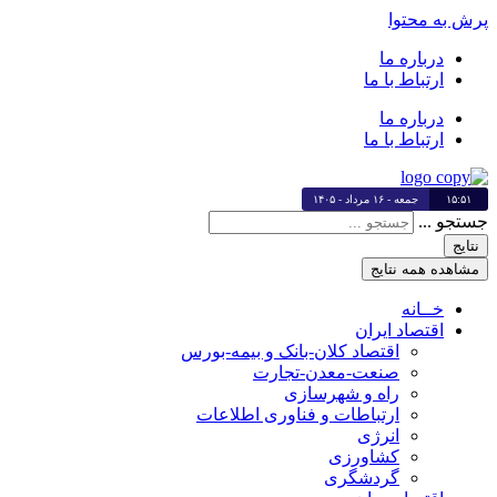
پرش به محتوا
درباره ما
ارتباط با ما
درباره ما
ارتباط با ما
۱۵:۵۱
جمعه - ۱۶ مرداد - ۱۴۰۵
جستجو ...
نتایج
مشاهده همه نتایج
خــانه
اقتصاد ایران
اقتصاد کلان-بانک و بیمه-بورس
صنعت-معدن-تجارت
راه و شهرسازی
ارتباطات و فناوری اطلاعات
انرژی
کشاورزی
گردشگری