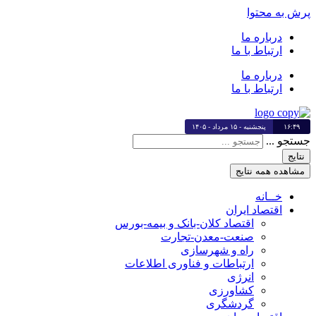
پرش به محتوا
درباره ما
ارتباط با ما
درباره ما
ارتباط با ما
۱۶:۴۹
پنجشنبه - ۱۵ مرداد - ۱۴۰۵
جستجو ...
نتایج
مشاهده همه نتایج
خــانه
اقتصاد ایران
اقتصاد کلان-بانک و بیمه-بورس
صنعت-معدن-تجارت
راه و شهرسازی
ارتباطات و فناوری اطلاعات
انرژی
کشاورزی
گردشگری