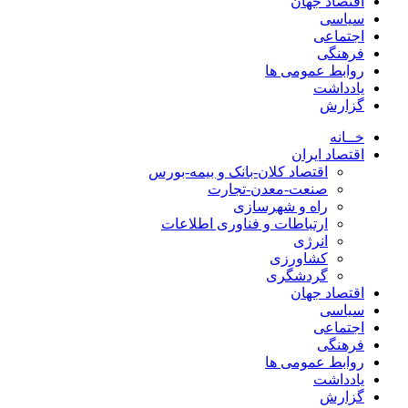
اقتصاد جهان
سیاسی
اجتماعی
فرهنگی
روابط عمومی ها
یادداشت
گزارش
خــانه
اقتصاد ایران
اقتصاد کلان-بانک و بیمه-بورس
صنعت-معدن-تجارت
راه و شهرسازی
ارتباطات و فناوری اطلاعات
انرژی
کشاورزی
گردشگری
اقتصاد جهان
سیاسی
اجتماعی
فرهنگی
روابط عمومی ها
یادداشت
گزارش