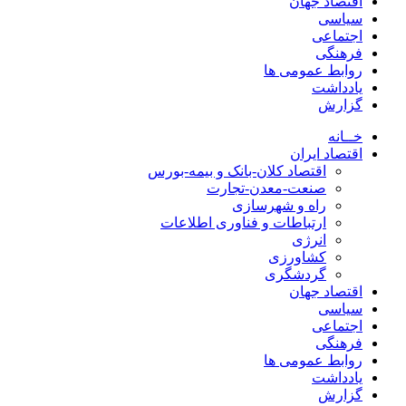
اقتصاد جهان
سیاسی
اجتماعی
فرهنگی
روابط عمومی ها
یادداشت
گزارش
خــانه
اقتصاد ایران
اقتصاد کلان-بانک و بیمه-بورس
صنعت-معدن-تجارت
راه و شهرسازی
ارتباطات و فناوری اطلاعات
انرژی
کشاورزی
گردشگری
اقتصاد جهان
سیاسی
اجتماعی
فرهنگی
روابط عمومی ها
یادداشت
گزارش