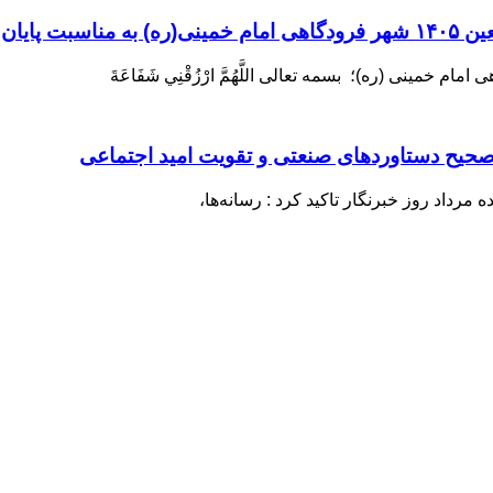
زی اربعین
ینی (ره)؛ بسمه تعالی اللَّهُمَّ ارْزُقْنِي شَفَاعَةَ
 صحیح دستاوردهای صنعتی و تقویت امید اجتماعی
رداد روز خبرنگار تاکید کرد : رسانه‌ها،