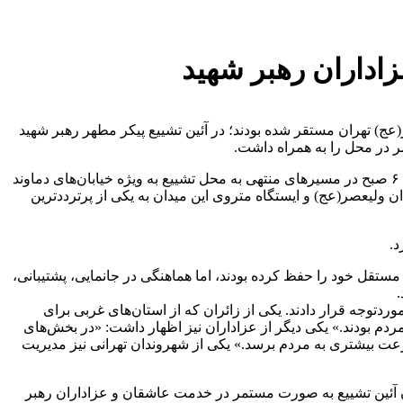
اداران رهبر شهید
ج) تهران مستقر شده بودند؛ در آئین تشییع پیکر مطهر رهبر شهید
ر در محل را به همراه داشت.
؛ با توجه به حضور کم‌سابقه مردم از ساعت ۶ صبح در مسیرهای منتهی به محل تشییع به ویژه خیابان‌های دماوند
ن ولیعصر(عج) و ایستگاه متروی این میدان به یکی از پرترددترین
د.
تقل خود را حفظ کرده بودند، اما هماهنگی در جانمایی، پشتیبانی،
دتوجه قرار دادند. یکی از زائران که از استان‌های غربی برای
م بودند.» یکی دیگر از عزاداران نیز اظهار داشت: «در بخش‌های
بیشتری به مردم برسد.» یکی از شهروندان تهرانی نیز مدیریت
ز جمعه ۱۲ تیر فعالیت خود را آغاز کرده بودند و تا پایان آئین تشییع به صورت مستمر در خدمت عاشقان و عزاداران رهبر