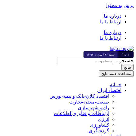
پرش به محتوا
درباره ما
ارتباط با ما
درباره ما
ارتباط با ما
۱۲:۰۱
شنبه - ۱۷ مرداد - ۱۴۰۵
جستجو ...
نتایج
مشاهده همه نتایج
خــانه
اقتصاد ایران
اقتصاد کلان-بانک و بیمه-بورس
صنعت-معدن-تجارت
راه و شهرسازی
ارتباطات و فناوری اطلاعات
انرژی
کشاورزی
گردشگری