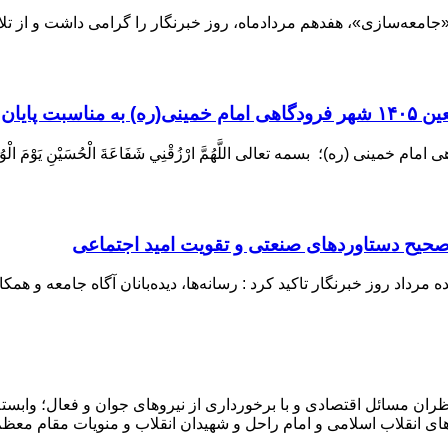
در «جامعه‌سازی»، هفدهم مردادماه، روز خبرنگار را گرامی داشت و از 
زی اربعین
ره)؛ بسمه تعالی اللَّهُمَّ ارْزُقْنِي شَفَاعَةَ الْحُسَيْنِ يَوْمَ الْوُرُ
 صحیح دستاوردهای صنعتی و تقویت امید اجتماعی
داد روز خبرنگار تاکید کرد : رسانه‌ها، دیده‌بانان آگاه جامعه و هم
ران مسائل اقتصادی و با برخورداری از نیروهای جوان و فعال؛ وابسته 
ای انقلاب اسلامی و امام راحل و شهیدان انقلاب و منویات مقام معظ