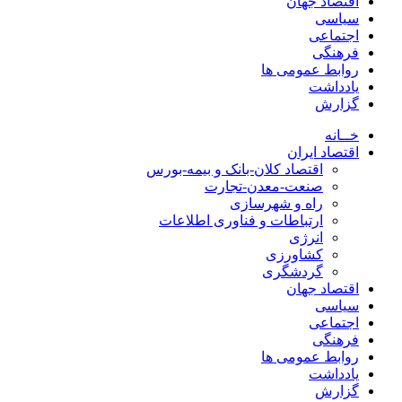
اقتصاد جهان
سیاسی
اجتماعی
فرهنگی
روابط عمومی ها
یادداشت
گزارش
خــانه
اقتصاد ایران
اقتصاد کلان-بانک و بیمه-بورس
صنعت-معدن-تجارت
راه و شهرسازی
ارتباطات و فناوری اطلاعات
انرژی
کشاورزی
گردشگری
اقتصاد جهان
سیاسی
اجتماعی
فرهنگی
روابط عمومی ها
یادداشت
گزارش