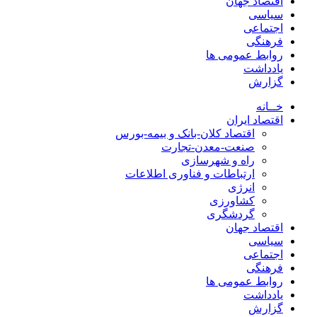
اقتصاد جهان
سیاسی
اجتماعی
فرهنگی
روابط عمومی ها
یادداشت
گزارش
خــانه
اقتصاد ایران
اقتصاد کلان-بانک و بیمه-بورس
صنعت-معدن-تجارت
راه و شهرسازی
ارتباطات و فناوری اطلاعات
انرژی
کشاورزی
گردشگری
اقتصاد جهان
سیاسی
اجتماعی
فرهنگی
روابط عمومی ها
یادداشت
گزارش