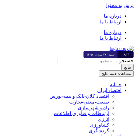
پرش به محتوا
درباره ما
ارتباط با ما
درباره ما
ارتباط با ما
۰۸:۱۴
شنبه - ۱۷ مرداد - ۱۴۰۵
جستجو ...
نتایج
مشاهده همه نتایج
خــانه
اقتصاد ایران
اقتصاد کلان-بانک و بیمه-بورس
صنعت-معدن-تجارت
راه و شهرسازی
ارتباطات و فناوری اطلاعات
انرژی
کشاورزی
گردشگری