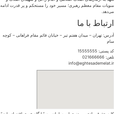
منویات مقام معظم رهبری؛ مسیر خود را مستحکم و پر قدرت ادامه
می‌دهد.
ارتباط با ما
آدرس: تهران – میدان هفتم تیر – خیابان قائم مقام فراهانی – کوچه
سام
کد پستی: 15555555
تلفن: 021666666
info@eghtesademelat.ir
کلیه حقوق مادی و معنوی این سامانه، به “پایگاه خبری اقتصاد ملت”