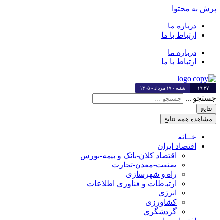
پرش به محتوا
درباره ما
ارتباط با ما
درباره ما
ارتباط با ما
۱۹:۳۷
شنبه - ۱۷ مرداد - ۱۴۰۵
جستجو ...
نتایج
مشاهده همه نتایج
خــانه
اقتصاد ایران
اقتصاد کلان-بانک و بیمه-بورس
صنعت-معدن-تجارت
راه و شهرسازی
ارتباطات و فناوری اطلاعات
انرژی
کشاورزی
گردشگری