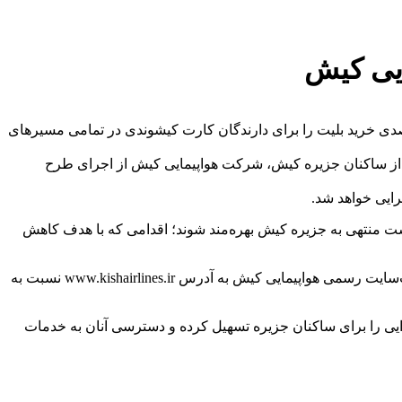
ی فرودگاه بین‌المللی کیش و از سرگیری پروازها؛ شرکت هواپیمایی کیش با حمایت سازمان منطقه آزاد کیش طرح تخفیف ۲۰درصدی خرید بلیت را برای دارندگان کارت کیشوندی در تمامی مسیرهای
از ساکنان جزیره کیش، شرکت هواپیمایی کیش از اجرای طرح
تمامی مسیرهای رفت و برگشت منتهی به جزیره کیش بهره‌مند شوند؛ اقدامی که با هدف کاهش
متقاضیان استفاده از این طرح می‌توانند از طریق دفاتر فروش مستقیم شرکت هواپیمایی کیش در تهران و جزیره کیش و یا با مراجعه به وب‌سایت رسمی هواپیمایی کیش به آدرس www.kishairlines.ir نسبت به
یی را برای ساکنان جزیره تسهیل کرده و دسترسی آنان به خدمات