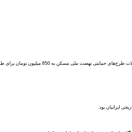
هیات‌عالی بانک مرکزی در هفتادویکمین جلسه با اف
خی ایرانیان بود.