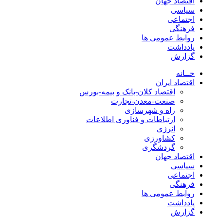
اقتصاد جهان
سیاسی
اجتماعی
فرهنگی
روابط عمومی ها
یادداشت
گزارش
خــانه
اقتصاد ایران
اقتصاد کلان-بانک و بیمه-بورس
صنعت-معدن-تجارت
راه و شهرسازی
ارتباطات و فناوری اطلاعات
انرژی
کشاورزی
گردشگری
اقتصاد جهان
سیاسی
اجتماعی
فرهنگی
روابط عمومی ها
یادداشت
گزارش