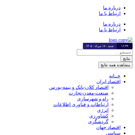
پرش
درباره ما
به
ارتباط با ما
محتوا
درباره ما
ارتباط با ما
۱۶:۳۹
شنبه - ۱۷ مرداد - ۱۴۰۵
جستجو
...
نتایج
مشاهده همه نتایج
خــانه
اقتصاد ایران
اقتصاد کلان-بانک و بیمه-بورس
صنعت-معدن-تجارت
راه و شهرسازی
ارتباطات و فناوری اطلاعات
انرژی
کشاورزی
گردشگری
اقتصاد جهان
سیاسی