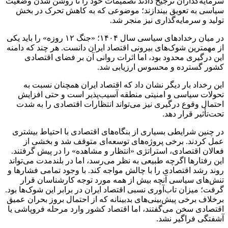
سرمایه‌گذاران ترجیح دادند تصمیمات خود را تا روشن شدن وضعیت
سیاسی به تعویق بیندازند؛ موضوعی که به کاهش تحرک در بخش
تولید و سرمایه‌گذاری نیز منجر شد.
در میان رخدادهای سیاسی سال ۱۴۰۴؛ «جنگ ۱۲ روزه» را باید یکی
از مهمترین شوک‌های بیرونی اقتصاد ایران دانست. هر چند که دامنه
این درگیری محدود بود، اما اثرات روانی آن بر فضای اقتصادی
کشور گسترده و محسوس ارزیابی شد.
این رخداد بار دیگر نشان داد که اقتصاد ایران همچنان نسبت به
تحولات سیاسی و امنیتی منطقه آسیب‌پذیر است و حتی افزایش
احتمال وقوع درگیری نیز می‌تواند انتظارات اقتصادی را به ‌شدت
تحت‌تأثیر قرار دهد.
در چنین شرایطی بسیاری از بنگاه‌های اقتصادی با احتیاط بیشتری
عمل کردند. برخی پروژه‌های توسعه‌ای متوقف شد و بخشی از
فعالان اقتصادی، استراتژی «انتظار و مشاهده» را در پیش گرفتند.
این رفتارها اگرچه طبیعی به نظر می‌رسد، اما در بلندمدت می‌تواند
روند رشد اقتصادی را با چالش مواجه کند. با وجود تمامی فشارها و
تنش‌های سیاسی آنچه بیش از همه مورد توجه کارشناسان قرار
گرفت؛ میزان تاب‌آوری نسبی اقتصاد ایران در برابر این شوک‌ها بود.
برخلاف برخی پیش‌بینی‌های بدبینانه که از احتمال بروز بحران عمیق
اقتصادی سخن می‌گفتند، اما اقتصاد کشور وارد مرحله فروپاشی یا
آشفتگی فراگیر نشد.