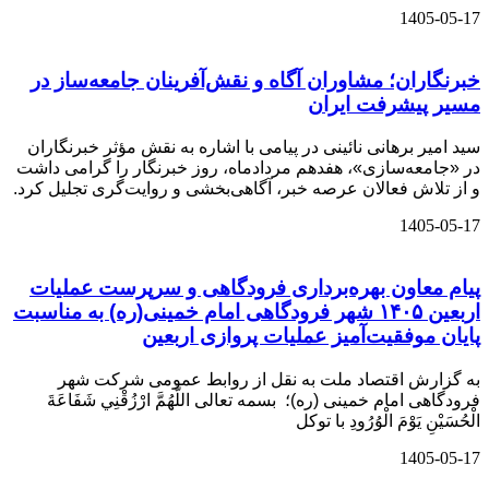
1405-05-17
خبرنگاران؛ مشاوران آگاه و نقش‌آفرینان جامعه‌ساز در
مسیر پیشرفت ایران
سید امیر برهانی نائینی در پیامی با اشاره به نقش مؤثر خبرنگاران
در «جامعه‌سازی»، هفدهم مردادماه، روز خبرنگار را گرامی داشت
و از تلاش فعالان عرصه خبر، آگاهی‌بخشی و روایت‌گری تجلیل کرد.
1405-05-17
️پیام معاون بهره‌برداری فرودگاهی و سرپرست عملیات
اربعین ۱۴۰۵ شهر فرودگاهی امام خمینی(ره) به مناسبت
پایان موفقیت‌آمیز عملیات پروازی اربعین
به گزارش اقتصاد ملت به نقل از روابط عمومی شرکت شهر
فرودگاهی امام خمینی (ره)؛ بسمه تعالی اللَّهُمَّ ارْزُقْنِي شَفَاعَةَ
الْحُسَيْنِ يَوْمَ الْوُرُودِ با توکل
1405-05-17