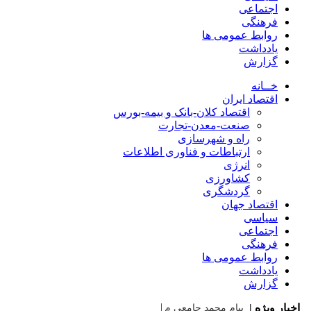
اجتماعی
فرهنگی
روابط عمومی ها
یادداشت
گزارش
خــانه
اقتصاد ایران
اقتصاد کلان-بانک و بیمه-بورس
صنعت-معدن-تجارت
راه و شهرسازی
ارتباطات و فناوری اطلاعات
انرژی
کشاورزی
گردشگری
اقتصاد جهان
سیاسی
اجتماعی
فرهنگی
روابط عمومی ها
یادداشت
گزارش
|
اخبار ویژه |
پیام محمد جامعی مدیر رواب