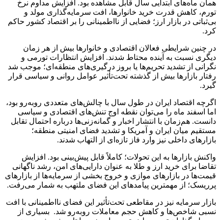
همان ماه‌های ابتدایی سال قابل مشاهده بود. افزایش مداوم نرخ
تورم، کاهش قدرت خرید خانوارها، افت سرمایه‌گذاری مولد و
بی‌ثباتی در بازار ارز؛ فضایی از نااطمینانی را بر اقتصاد کشور حاکم
کرد.
در چنین شرایطی فعالان اقتصادی و خانوارها بیش از هر زمان
دیگری نسبت به آینده محتاط شدند. افزایش انتظارات تورمی و
نگرانی از تشدید تحریم‌ها یا بروز درگیری‌های منطقه‌ای؛ موجب شد
رفتار بازارها بیش از گذشته تحت‌تأثیر عوامل روانی و سیاسی قرار
گیرد.
اگرچه اقتصاد ایران در طول سال با چالش‌های متعددی روبه‌رو بود،
اما اسفند ماه را می‌توان نقطه اوج تنش‌های اقتصادی و سیاسی
دانست. هم‌زمان با انتشار اخبار و گمانه‌زنی‌ها درباره احتمال تقابل
مستقیم میان ایران و آمریکا و تشدید فضای امنیتی منطقه؛
بازارهای داخلی نیز وارد فاز تازه‌ای از التهاب شدند.
واکنش بازارها به این تحولات؛ کاملاً قابل پیش‌بینی بود. افزایش
تقاضا برای خرید ارز و طلا به ‌عنوان دارایی‌های امن، رشد ناگهانی
قیمت‌ها در بازارهای موازی و خروج بخشی از سرمایه‌ها از بازارهای
پرریسک؛ از مهمترین پیامدهای این فضای ملتهب به شمار می‌رفت.
بازار سرمایه نیز در مقاطعی تحت‌تأثیر این فضای نااطمینانی با افت
نسبی شاخص‌ها و کاهش حجم معاملات روبه‌رو شد. بسیاری از