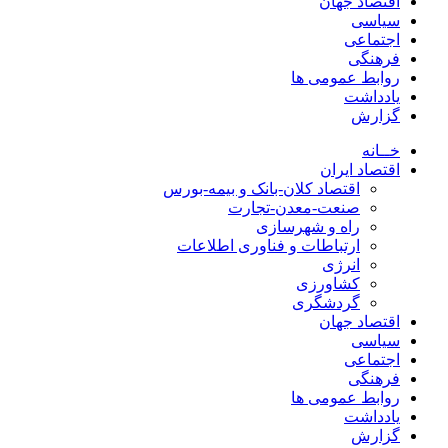
اقتصاد جهان
سیاسی
اجتماعی
فرهنگی
روابط عمومی ها
یادداشت
گزارش
خــانه
اقتصاد ایران
اقتصاد کلان-بانک و بیمه-بورس
صنعت-معدن-تجارت
راه و شهرسازی
ارتباطات و فناوری اطلاعات
انرژی
کشاورزی
گردشگری
اقتصاد جهان
سیاسی
اجتماعی
فرهنگی
روابط عمومی ها
یادداشت
گزارش