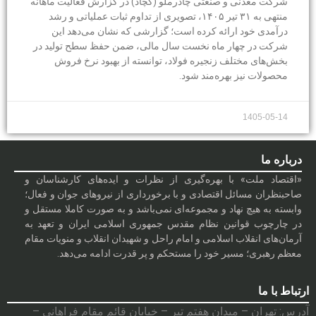
شرکت معدنی و صنعتی چادرملو (کچاد) در گزارش فعالیت ماهانه
منتهی به ۳۱ تیر ۱۴۰۵، تصویری از تداوم ثبات عملیاتی و رشد
درآمدی خود ارائه کرده است؛ گزارشی که نشان می‌دهد این
شرکت در چهار ماه نخست سال مالی، ضمن حفظ سطح تولید در
بخش‌های مختلف زنجیره فولاد، توانسته از بهبود نرخ فروش
محصولات نیز بهره‌مند شود.
1405-05-14
درباره ما
«اقتصاد ملت» با بهره‌گیری از نظرات و ایده‌های کارشناسان و
صاحبنظران مسائل اقتصادی و با برخورداری از نیروهای جوان و فعال؛
وابسته به هیچ نهاد و مجموعه‌ای نمی‌‌باشد و به صورت کاملا مستقل و
در چارچوب قوانین نظام مقدس جمهوری اسلامی ایران و تعهد به
آرمان‌های انقلاب اسلامی و امام راحل و شهیدان انقلاب و منویات مقام
معظم رهبری؛ مسیر خود را مستحکم و پر قدرت ادامه می‌دهد.
ارتباط با ما
آدرس: تهران – میدان هفتم تیر – خیابان قائم مقام فراهانی –