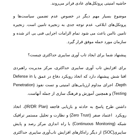
حاشیه امنیتی پروتکل‌های عادی فراتر می‌روند.
موضوع بسیار مهم دیگر در خصوص عدم تضمین سیاست‌ها و
پروتکل‌های ابلاغی، عدم توجه جدی به زنجیره تامین است. زنجیره
تامین ناامن باعث می شود تمام الزامات اجرایی فنی بی اثر شده و
سازمان مورد حمله موفق قرار گیرد.
پیشنهاد شما برای ایجاد تاب آوری سایبری حداکثری چیست؟
برای افزایش تاب آوری سایبری حداکثری، مرکز مدیریت راهبردی
افتا شش پیشنهاد دارد که اتخاذ رویکرد دفاع در عمق یا Defense in
Depth، اجرای مداوم ارزیابی‌های امنیتی و تست نفوذ (Penetration
Testing) و همچنین آموزش و فرهنگ سازی از جمله آنهاست.
داشتن طرح پاسخ به حادثه و بازیابی فاجعه (IR/DR Plan)، اتخاذ
رویکرد اعتماد صفر (Zero Trust) و نظارت و تحلیل مستمر ترافیک
شبکه (Continuous Monitoring) با راه اندازی مرکز رصد و پایش
سایبری(SOC) از دیگر راه‌کارهای افزایش تاب‌آوری سایبری حداکثری