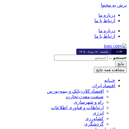
پرش به محتوا
درباره ما
ارتباط با ما
درباره ما
ارتباط با ما
۱۱:۴۲
یکشنبه - ۱۸ مرداد - ۱۴۰۵
جستجو ...
نتایج
مشاهده همه نتایج
خــانه
اقتصاد ایران
اقتصاد کلان-بانک و بیمه-بورس
صنعت-معدن-تجارت
راه و شهرسازی
ارتباطات و فناوری اطلاعات
انرژی
کشاورزی
گردشگری