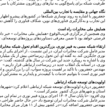
ظرفیت شبکه برای پاسخ‌گویی به نیازهای روزافزون مشترکان با سرعت
نگاه جهانی و مقایسه با تجارب بین‌المللی
جعفرپور با اشاره به روند نوسازی شبکه‌ها در کشورهای پیشرو اظهار ک
این تجارب و به‌کارگیری فناوری‌های نوین، شکاف فناوری را کاهش دهد
همایش ملی مخابرات راه است
وی همچنین از برگزاری قریب‌الوقوع «همایش ملی مخابرات » خبر داد 
فرصتی خواهد بود تا ضمن معرفی دستاوردهای پروژه‌های توسعه‌ای، ت
ارتقاء شبکه مسی به فیبر نوری، بزرگ‌ترین اقدام تحول شبکه مخابر
نوری جایگزین کند. به گفته او، این تحول زیرساختی بیش از یک میلیار
وی با اشاره به رویکرد جدید این شرکت در سال های گذشته، گفت: «هد
نوری، در آستانه یک انقلاب جدید در زیرساخت ارتباطی قرار داریم.»
مهندس جعفرپور، با تاکید بر اهمیت پروژه سوآپ، آن را بزرگ‌ترین 
فیبر نوری است تا بتوانیم خدمات با کیفیت‌تر و پایدارتر به مشترکین ارا
اولویت‌های توسعه شبکه ارتباطی
جعفرپور درباره اولویت‌های توسعه شبکه ارتباطی اعلام کرد:«شهرهای
استان و شهرهای بزرگ کشور متمرکز است.»
وی افزود: «تا پایان سال ۱۴۰۴ اجرای پروژه فیبر نوری در تمام این مراکز استان آغاز خواهد شد و پس از آن، شهرستان‌های پرجمعیت نیز تحت پوشش قرار خواهند گرفت.»
مدیرعامل شرکت مخابرات ایران توضیح داد «در حال حاضر طراحی شبکه 