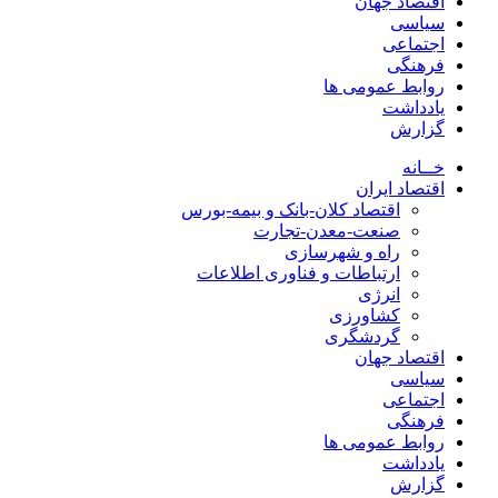
اقتصاد جهان
سیاسی
اجتماعی
فرهنگی
روابط عمومی ها
یادداشت
گزارش
خــانه
اقتصاد ایران
اقتصاد کلان-بانک و بیمه-بورس
صنعت-معدن-تجارت
راه و شهرسازی
ارتباطات و فناوری اطلاعات
انرژی
کشاورزی
گردشگری
اقتصاد جهان
سیاسی
اجتماعی
فرهنگی
روابط عمومی ها
یادداشت
گزارش