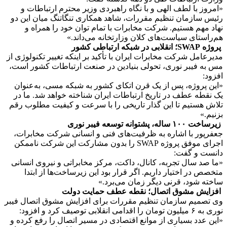
«امروز با لطف الهی و با نگاه راهبردی وزیر محترم ارتباطات و
رئیس سازمان تنظیم مقررات، شاهد همکاری تنگاتنگ میان این دو
نهاد مهم هستیم. شرکت مخابرات با تمام توان خود را همراه و
هم‌راستای سیاست‌های کلان وزارتخانه می‌داند.»
پروژه SWAP؛ انقلابی در شبکه ارتباطی کشور
مدیرعامل شرکت مخابرات ایران با تأکید بر اینکه تغییر تکنولوژی از
مس به فیبر نوری، تحولی بنیادین در صنعت ارتباطات کشور است،
افزود:
«این پروژه، پس از یک قرن اتکای کشور به شبکه مسی، به‌عنوان
یک نقطه عطف در تاریخ ارتباطات ایران شناخته خواهد شد. ما در
تلاش هستیم تا این گذار تاریخی را با سرعت و کیفیت مطلوب رقم
بزنیم.»
زیرساخت ۱۰۰ ساله، پشتوانه توسعه فیبر نوری
جعفرپور با اشاره به ظرفیت‌های فنی و انسانی شرکت مخابرات،
اجرای موفق پروژه SWAP را بدون مشارکت این شرکت ناممکن
دانست و گفت:
«ما صد سال تجربه، کانال، داکت، مرکز مخابراتی و نیروی انسانی
متخصص در اختیار داریم. اگر قرار بود این زیرساخت‌ها از ابتدا
ساخته شود، قرنی دیگر زمان می‌برد.»
افزایش مشوق اتصال؛ نقطه عطف حمایت دولت
وی تصمیم سازمان تنظیم مقررات برای افزایش مشوق اتصال فیبر
نوری به ۶ میلیون تومان را اقدامی انقلابی توصیف کرد و افزود:
«این عدد بسیاری از موانع اقتصادی در مسیر اتصال را رفع کرده و