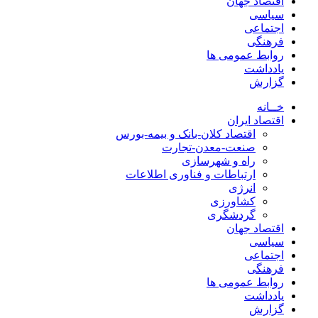
اقتصاد جهان
سیاسی
اجتماعی
فرهنگی
روابط عمومی ها
یادداشت
گزارش
خــانه
اقتصاد ایران
اقتصاد کلان-بانک و بیمه-بورس
صنعت-معدن-تجارت
راه و شهرسازی
ارتباطات و فناوری اطلاعات
انرژی
کشاورزی
گردشگری
اقتصاد جهان
سیاسی
اجتماعی
فرهنگی
روابط عمومی ها
یادداشت
گزارش