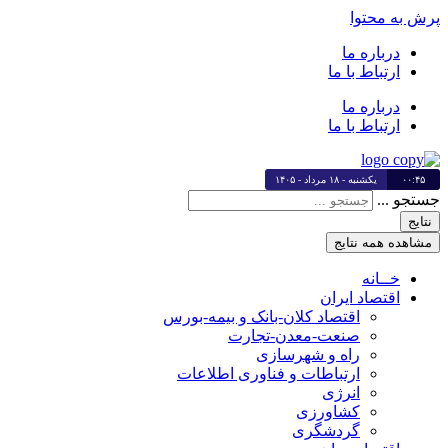
پرش به محتوا
درباره ما
ارتباط با ما
درباره ما
ارتباط با ما
۰۰:۴۵
یکشنبه - ۱۸ مرداد - ۱۴۰۵
جستجو ...
نتایج
مشاهده همه نتایج
خــانه
اقتصاد ایران
اقتصاد کلان-بانک و بیمه-بورس
صنعت-معدن-تجارت
راه و شهرسازی
ارتباطات و فناوری اطلاعات
انرژی
کشاورزی
گردشگری