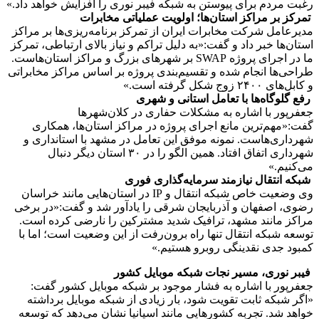
رغبت مردم برای پیوستن به شبکه فیبر نوری را افزایش خواهد داد.»
تمرکز بر مراکز استان‌ها؛ اولویت عملیاتی مخابرات
مدیرعامل شرکت مخابرات ایران از تمرکز برنامه‌ریزی‌ها بر مراکز
استان‌ها خبر داد و گفت:«به دلیل تراکم و نیاز بالای ارتباطی، تمرکز
ما در اجرای پروژه SWAP بر شهرهای بزرگ و مراکز استان‌هاست.
طراحی‌ها انجام شده و تقسیم‌بندی پروژه بر اساس مراکز مخابراتی
و کابل‌های ۲۴۰۰ زوج شکل گرفته است.»
رفع گلوگاه‌ها با تعامل استانی و شهری
جعفرپور با اشاره به مشکلات حفاری در کلان‌شهرها
گفت:«مهم‌ترین مانع اجرای پروژه در مراکز استان‌ها، همکاری
شهرداری‌هاست. نمونه موفق این تعامل در مشهد با استانداری و
شهرداری اتفاق افتاد. همین الگو را در ۳۰ استان دیگر دنبال
می‌کنیم.»
شبکه انتقال نیازمند سرمایه‌گذاری فوری
وی وضعیت خاص شبکه انتقال و IP در استان‌هایی مانند خراسان
رضوی، اصفهان و آذربایجان شرقی را یادآور شد و گفت:«در برخی
مراکز مانند مشهد، ترافیک شدید مشترکین را نارضی کرده است.
توسعه شبکه انتقال تنها راه برون‌رفت از این وضعیت است؛ اما با
کمبود جدی نقدینگی روبرو هستیم.»
فیبر نوری، مسیر نجات شبکه موبایل کشور
جعفرپور با اشاره به فشار موجود بر شبکه موبایل کشور گفت:
«اگر شبکه ثابت تقویت شود، بار زیادی از شبکه موبایل برداشته
خواهد شد. تجربه کشورهایی مانند اسپانیا نشان می‌دهد که توسعه