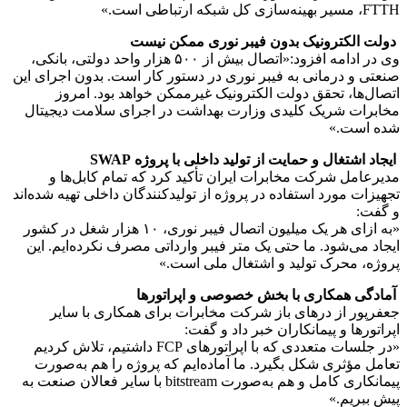
FTTH، مسیر بهینه‌سازی کل شبکه ارتباطی است.»
دولت الکترونیک بدون فیبر نوری ممکن نیست
وی در ادامه افزود:«اتصال بیش از ۵۰۰ هزار واحد دولتی، بانکی،
صنعتی و درمانی به فیبر نوری در دستور کار است. بدون اجرای این
اتصال‌ها، تحقق دولت الکترونیک غیرممکن خواهد بود. امروز
مخابرات شریک کلیدی وزارت بهداشت در اجرای سلامت دیجیتال
شده است.»
ایجاد اشتغال و حمایت از تولید داخلی با پروژه SWAP
مدیرعامل شرکت مخابرات ایران تأکید کرد که تمام کابل‌ها و
تجهیزات مورد استفاده در پروژه از تولیدکنندگان داخلی تهیه شده‌اند
و گفت:
«به ازای هر یک میلیون اتصال فیبر نوری، ۱۰ هزار شغل در کشور
ایجاد می‌شود. ما حتی یک متر فیبر وارداتی مصرف نکرده‌ایم. این
پروژه، محرک تولید و اشتغال ملی است.»
آمادگی همکاری با بخش خصوصی و اپراتورها
جعفرپور از درهای باز شرکت مخابرات برای همکاری با سایر
اپراتورها و پیمانکاران خبر داد و گفت:
«در جلسات متعددی که با اپراتورهای FCP داشتیم، تلاش کردیم
تعامل مؤثری شکل بگیرد. ما آماده‌ایم که پروژه را هم به‌صورت
پیمانکاری کامل و هم به‌صورت bitstream با سایر فعالان صنعت به
پیش ببریم.»