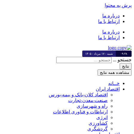
پرش به محتوا
درباره ما
ارتباط با ما
درباره ما
ارتباط با ما
۰۹:۳۸
شنبه - ۱۷ مرداد - ۱۴۰۵
جستجو ...
نتایج
مشاهده همه نتایج
خــانه
اقتصاد ایران
اقتصاد کلان-بانک و بیمه-بورس
صنعت-معدن-تجارت
راه و شهرسازی
ارتباطات و فناوری اطلاعات
انرژی
کشاورزی
گردشگری