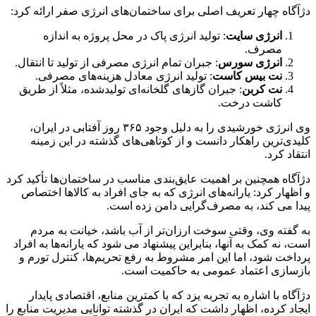
دژآگاه چهار تعریف اصلی برای ساختمان‌های انرژی صفر ارائه کرد:
انرژی سایت
: تولید انرژی پاک در محل پروژه به اندازه
مصرف.
انرژی سورس
: جبران تمام انرژی مصرفی از تولید تا انتقال.
نت بیس کاست
: تولید انرژی معادل هزینه‌های مصرفی.
نت کربن
: جبران گازهای گلخانه‌ای تولیدشده، مثلاً از طریق
کاشت درخت.
وی انرژی خورشیدی را به دلیل وجود ۳۶۵ روز آفتابی در ایران،
کلیدی‌ترین راهکار دانست و از کوتاهی‌های گذشته در این زمینه
انتقاد کرد.
دژآگاه همچنین بر اهمیت عایق‌بندی مناسب در ساختمان‌ها تأکید کرد
و اظهار کرد: یارانه‌های انرژی که به جای افراد به کالاها اختصاص
پیدا می کند، به مصرف‌گرایی دامن زده است.
به گفته وی، وقتی سوخت ارزان‌تر از آب باشد، خیانت به مردم
است، نه کمک به آنها، بنابراین پیشنهاد می شود که یارانه‌ها به افراد
پرداخت شود، اما این امر مشروط به رفع تحریم‌ها، کنترل تورم و
بازسازی اعتماد عمومی به حاکمیت است.
دژآگاه با اشاره به تجربه یزد که با کمترین منابع، اقتصادی پایدار
ایجاد کرده، اظهار داشت که ایران در گذشته توانایی مدیریت منابع را