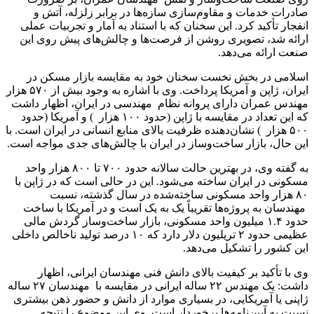
صادرات خدمات و مقاوم‌سازی سازه‌ها در برابر زلزله، آتش و
انفجار تأکید کرد. این سخنان که با استناد به آمار و تجربیات عملی
ارائه شد، تصویری روشن از فرصت‌ها و چالش‌های پیش روی این
صنعت ارائه می‌دهد.
اسلامی در بخش نخست سخنان خود به مقایسه بازار مسکن در
ایران، ژاپن و آمریکا پرداخت. وی با اشاره به وجود بیش از ۵۷۰ هزار
مهندس عمران دارای پروانه نظام مهندسی در ایران، اظهار داشت
که این تعداد در مقایسه با ژاپن (حدود ۱۰۰ هزار ) و آمریکا (حدود
۵۰۰ هزار ) نشان‌دهنده ظرفیت بالای منابع انسانی در ایران است. با
این حال، بازار ساخت‌وساز در ایران با چالش‌های جدی مواجه است.
به گفته وی، در بهترین حالت سالانه حدود ۷۰۰ تا ۸۰۰ هزار واحد
مسکونی در ایران ساخته می‌شود. این در حالی است که در ژاپن با
۸۰ هزار واحد مسکونی ساخته‌شده در سال گذشته، نسبت
مهندسان به پروژه‌ها تقریباً یک به یک است و در آمریکا با ساخت
حدود ۱.۴ میلیون واحد مسکونی، بازار ساخت‌وساز گردش مالی
عظیمی حدود ۲ تریلیون دلار دارد که ۱۰ درصد تولید ناخالص داخلی
این کشور را تشکیل می‌دهد.
وی با تأکید بر کیفیت بالای دانش فنی مهندسان ایرانی، اظهار
داشت: یک مهندس ۲۲ ساله ایرانی در مقایسه با مهندسان ۲۷ ساله
ژاپنی یا آمریکایی، در بسیاری موارد از دانش و حضور ذهن بیشتری
نسبت به آیین‌نامه‌ها برخوردار است. وی این موضوع را نتیجه