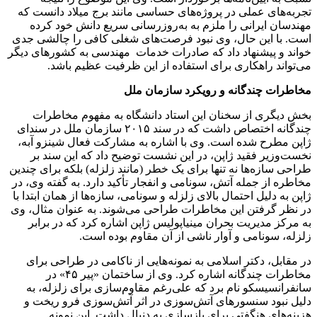
تجربه‌های عملی در پروژه‌های حساسی مانند برج میلاد دانست که
مهندسان ایرانی را ملزم به به‌روزرسانی سریع دانش خود کرده
است. با این حال، وی نبود فرصت‌های شغلی کافی را چالشی جدی
خواند و پیشنهاد داد که صادرات خدمات مهندسی به کشورهای دیگر
می‌تواند راهکاری برای استفاده از این ظرفیت عظیم باشد.
مخاطرات چندگانه و رویکرد سازمان ملل
بخش دیگری از سخنان این استاد دانشگاه به مفهوم مخاطرات
چندگانه اختصاص داشت که در سند ۲۰۱۵ سازمان ملل در سندای
ژاپن مطرح شده است. وی با اشاره به مشارکت فعال شینزو آبه،
نخست‌وزیر فقید ژاپن، در این نشست توضیح داد که این سند بر
طراحی سازه‌ها نه تنها برای یک خطر (مانند زلزله) بلکه برای چندین
مخاطره از جمله آتش، سونامی و انفجار تأکید دارد. به گفته وی، در
ژاپن به دلیل احتمال بالای زلزله و سونامی، سازه‌ها از همان ابتدا با
در نظر گرفتن این مخاطرات طراحی می‌شوند. به عنوان مثال، وی
به مرکز مدیریت بحران مینیاپولیس ژاپن اشاره کرد که در برابر
زلزله، سونامی و آوار ناشی از آن مقاوم بوده است.
در مقابل، دکتر اسلامی به نمونه‌هایی از ناکامی در طراحی برای
مخاطرات چندگانه اشاره کرد. وی از ساختمان «پیر ۴۵» در
سانفرانسیسکو نام برد که علی‌رغم مقاوم‌سازی برای زلزله، به
دلیل نبود سنسورهای آتش‌سوزی در اثر آتش‌سوزی فرو ریخت و
هزینه‌های هنگفتی برای بازسازی به دنبال داشت. این نمونه