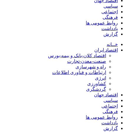
اقتصاد جهان
سیاسی
اجتماعی
فرهنگی
روابط عمومی ها
یادداشت
گزارش
خــانه
اقتصاد ایران
اقتصاد کلان-بانک و بیمه-بورس
صنعت-معدن-تجارت
راه و شهرسازی
ارتباطات و فناوری اطلاعات
انرژی
کشاورزی
گردشگری
اقتصاد جهان
سیاسی
اجتماعی
فرهنگی
روابط عمومی ها
یادداشت
گزارش