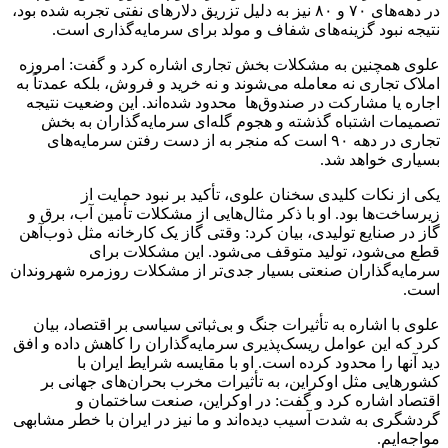
در دهه‌های ۷۰ و ۸۰ نیز به دلیل تزریق دلارهای نفتی تجربه شده بود،
نتیجه نبود گزینه‌های شفاف و مولد برای سرمایه‌گذاری است.
علوی همچنین به مشکلات بخش تجاری اشاره کرد و گفت: امروزه
املاک تجاری نه معامله می‌شوند و نه خرید و فروش، بلکه عمدتاً به
اجاره یا مشارکت در صندوق‌ها محدود شده‌اند. این وضعیت نتیجه
تصمیمات اشتباه گذشته و هجوم گله‌ای سرمایه‌گذاران به بخش
تجاری در دهه ۹۰ است که منجر به از دست رفتن سرمایه‌های
بسیاری خواهد شد.
یکی از نکات کلیدی سخنان علوی، تأکید بر نبود حمایت از
زیرساخت‌ها بود. او با ذکر مثال‌هایی از مشکلات تأمین آب، برق و
گاز در صنایع تولیدی، بیان کرد: وقتی گاز یک کارخانه مثل ذوب‌آهن
قطع می‌شود، تولید متوقف می‌شود. این مشکلات برای
سرمایه‌گذاران صنعتی بسیار جدی‌تر از مشکلات روزمره شهروندان
است.
علوی با اشاره به تأثیرات جنگ و بی‌ثباتی سیاسی بر اقتصاد، بیان
کرد که این عوامل ریسک‌پذیری سرمایه‌گذاران را کاهش داده و افق
دید آنها را محدود کرده است. او با مقایسه شرایط ایران با
کشورهایی مثل اوکراین، به تأثیرات مخرب بحران‌های جهانی بر
اقتصاد اشاره کرد و گفت: در اوکراین، صنعت ساختمان و
گردشگری به شدت آسیب دیده‌اند و ما نیز در ایران با خطر مشابهی
مواجه‌ایم.