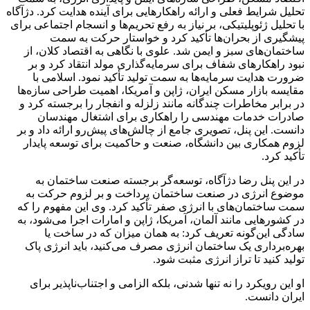
تحلیل شرایط فعلی و ارائه راهکارهایی برای آینده هدایت کرد. دژآگاه
با تحلیل ژئوپلیتیکی، بر نیاز به رفع تحریم‌ها و انسجام اجتماعی برای
پیشگیری از بحران‌ها تأکید کرد و خواستار حرکت به سمت
ساختمان‌های سبز و ایمن شد. علوی با نگاهی به اقتصاد کلان، از
نبود راهکارهای شفاف برای سرمایه‌گذاری مولد انتقاد کرد و بر
ضرورت هدایت سرمایه‌ها به سمت تولید تأکید نمود. اسلامی با
مقایسه بازار مسکن ایران، ژاپن و آمریکا، اهمیت طراحی سازه‌ها
در برابر مخاطرات چندگانه مانند زلزله و انفجار را برجسته کرد و
صادرات خدمات مهندسی را راهکاری برای اشتغال مهندسان
دانست. این پنل، تصویری جامع از چالش‌های پیش‌رو ارائه داد و بر
لزوم همکاری بین دانشگاه، صنعت و حاکمیت برای توسعه پایدار
تأکید کرد.
در این پنل رضا دژآگاه، توسعه‌گر برجسته صنعت ساختمان به
موضوع انرژی در صنعت ساختمان پرداخت و بر لزوم حرکت به
سمت ساختمان‌های با انرژی صفر تأکید کرد. وی این مفهوم را که
در کشورهایی مانند آلمان، آمریکا، ژاپن و امارات اجرا می‌شود، به
سادگی این‌گونه تعریف کرد: به همان میزان که در ساخت یا
بهره‌برداری یک ساختمان انرژی مصرف می‌کنید، باید انرژی پاک
تولید کنید تا تراز انرژی مثبت شود.
او این رویکرد را نه تنها شدنی، بلکه الزامی و اجتناب‌ناپذیر برای
ایران دانست.