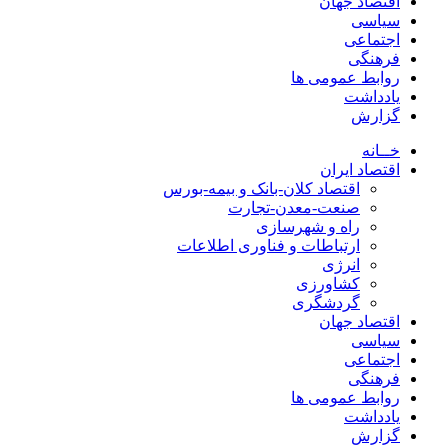
اقتصاد جهان
سیاسی
اجتماعی
فرهنگی
روابط عمومی ها
یادداشت
گزارش
خــانه
اقتصاد ایران
اقتصاد کلان-بانک و بیمه-بورس
صنعت-معدن-تجارت
راه و شهرسازی
ارتباطات و فناوری اطلاعات
انرژی
کشاورزی
گردشگری
اقتصاد جهان
سیاسی
اجتماعی
فرهنگی
روابط عمومی ها
یادداشت
گزارش