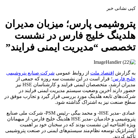
کپی نشانی خبر
پتروشیمی پارس؛ میزبان مدیران
هلدینگ خلیج فارس در نشست
تخصصی “مدیریت ایمنی فرایند”
به گزارش
اقتصاد ملت
از روابط عمومی
شرکت صنایع پتروشیمی
خلیج فارس
؛ قرار است در این نشست سه روزه که جمعی از
مدیران ارشد، متخصصان ایمنی فرایند و کارشناسان HSE نیز
حضور دارند آخرین وضعیت سیستم مدیریت ایمنی فرایند در
شرکت‌های تابعه هلدینگ مورد بررسی قرار گیرد و تجارب موفق در
سطح صنعت نیز به اشتراک ‌گذاشته شود.
عمادی -مدیر HSE- و محمد بیگی -رئیس PSM- شرکت ملی صنایع
پتروشیمی و خادمیان -مدیر HSE هلدینگ خلیج فارس- از میهمانان
ویژه افتتاحیه این نشست بودند که در سخنان خود بر اهمیت
استراتژیک توسعه نظام‌مند سیستم‌های ایمنی در صنعت پتروشیمی
تأکید کردند.