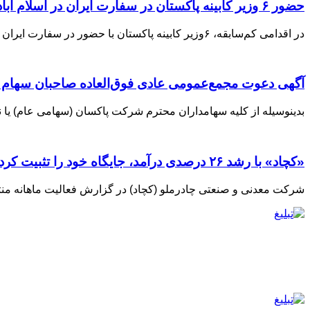
حضور ۶ وزیر کابینه پاکستان در سفارت ایران در اسلام آباد
در اقدامی کم‌سابقه، ۶وزیر کابینه پاکستان با حضور در سفارت ایران در اسلام‌آباد، با سیدمحمد اتابک وزیر صنعت، معدن و
آگهی دعوت مجمع‌عمومی عادی فوق‌العاده صاحبان سهام
بدینوسیله از کلیه سهامداران محترم شرکت پاکسان (سهامی عام) یا 
«کچاد» با رشد ۲۶ درصدی درآمد، جایگاه خود را تثبیت کرد
شرکت معدنی و صنعتی چادرملو (کچاد) در گزارش فعالیت ماهانه منتهی به ۳۱ تیر ۱۴۰۵، تصویری از تداوم ثبا