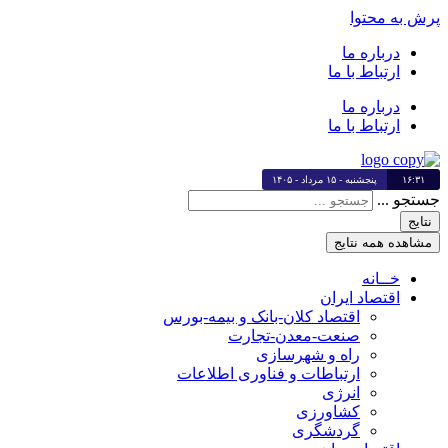
پرش به محتوا
درباره ما
ارتباط با ما
درباره ما
ارتباط با ما
۱۶:۳۱
پنجشنبه - ۱۵ مرداد - ۱۴۰۵
جستجو ...
نتایج
مشاهده همه نتایج
خــانه
اقتصاد ایران
اقتصاد کلان-بانک و بیمه-بورس
صنعت-معدن-تجارت
راه و شهرسازی
ارتباطات و فناوری اطلاعات
انرژی
کشاورزی
گردشگری