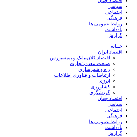
اقتصاد جهان
سیاسی
اجتماعی
فرهنگی
روابط عمومی ها
یادداشت
گزارش
خــانه
اقتصاد ایران
اقتصاد کلان-بانک و بیمه-بورس
صنعت-معدن-تجارت
راه و شهرسازی
ارتباطات و فناوری اطلاعات
انرژی
کشاورزی
گردشگری
اقتصاد جهان
سیاسی
اجتماعی
فرهنگی
روابط عمومی ها
یادداشت
گزارش