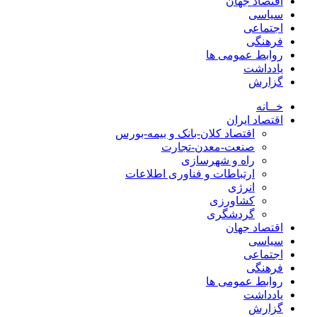
اقتصاد جهان
سیاسی
اجتماعی
فرهنگی
روابط عمومی ها
یادداشت
گزارش
خــانه
اقتصاد ایران
اقتصاد کلان-بانک و بیمه-بورس
صنعت-معدن-تجارت
راه و شهرسازی
ارتباطات و فناوری اطلاعات
انرژی
کشاورزی
گردشگری
اقتصاد جهان
سیاسی
اجتماعی
فرهنگی
روابط عمومی ها
یادداشت
گزارش