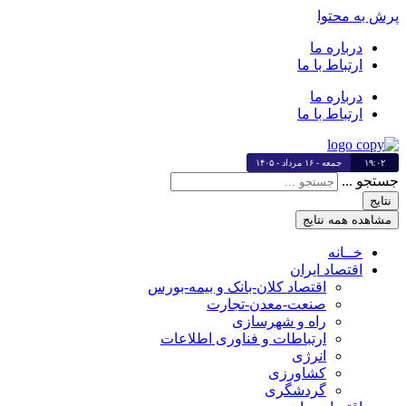
پرش به محتوا
درباره ما
ارتباط با ما
درباره ما
ارتباط با ما
۱۹:۰۲
جمعه - ۱۶ مرداد - ۱۴۰۵
جستجو ...
نتایج
مشاهده همه نتایج
خــانه
اقتصاد ایران
اقتصاد کلان-بانک و بیمه-بورس
صنعت-معدن-تجارت
راه و شهرسازی
ارتباطات و فناوری اطلاعات
انرژی
کشاورزی
گردشگری