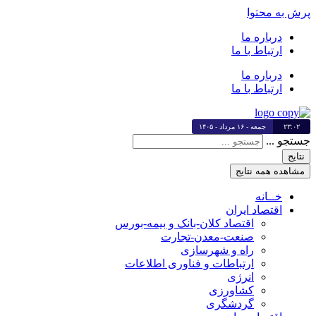
پرش به محتوا
درباره ما
ارتباط با ما
درباره ما
ارتباط با ما
۲۳:۰۲
جمعه - ۱۶ مرداد - ۱۴۰۵
جستجو ...
نتایج
مشاهده همه نتایج
خــانه
اقتصاد ایران
اقتصاد کلان-بانک و بیمه-بورس
صنعت-معدن-تجارت
راه و شهرسازی
ارتباطات و فناوری اطلاعات
انرژی
کشاورزی
گردشگری