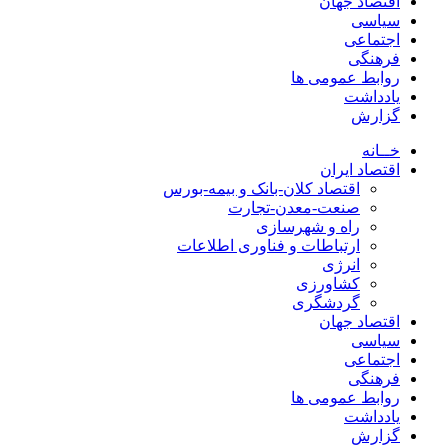
اقتصاد جهان
سیاسی
اجتماعی
فرهنگی
روابط عمومی ها
یادداشت
گزارش
خــانه
اقتصاد ایران
اقتصاد کلان-بانک و بیمه-بورس
صنعت-معدن-تجارت
راه و شهرسازی
ارتباطات و فناوری اطلاعات
انرژی
کشاورزی
گردشگری
اقتصاد جهان
سیاسی
اجتماعی
فرهنگی
روابط عمومی ها
یادداشت
گزارش