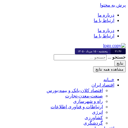
پرش به محتوا
درباره ما
ارتباط با ما
درباره ما
ارتباط با ما
۲۱:۴۶
پنجشنبه - ۱۵ مرداد - ۱۴۰۵
جستجو ...
نتایج
مشاهده همه نتایج
خــانه
اقتصاد ایران
اقتصاد کلان-بانک و بیمه-بورس
صنعت-معدن-تجارت
راه و شهرسازی
ارتباطات و فناوری اطلاعات
انرژی
کشاورزی
گردشگری