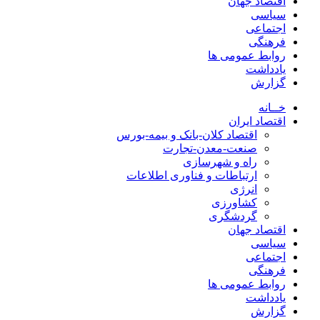
اقتصاد جهان
سیاسی
اجتماعی
فرهنگی
روابط عمومی ها
یادداشت
گزارش
خــانه
اقتصاد ایران
اقتصاد کلان-بانک و بیمه-بورس
صنعت-معدن-تجارت
راه و شهرسازی
ارتباطات و فناوری اطلاعات
انرژی
کشاورزی
گردشگری
اقتصاد جهان
سیاسی
اجتماعی
فرهنگی
روابط عمومی ها
یادداشت
گزارش