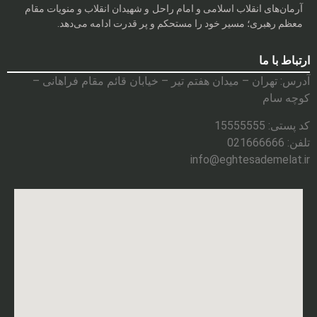
آرمان‌های انقلاب اسلامی و امام راحل و شهیدان انقلاب و منویات مقام
معظم رهبری؛ مسیر خود را مستحکم و پر قدرت ادامه می‌دهد.
ارتباط با ما
آدرس: تهران – میدان هفتم تیر – خیابان قائم مقام فراهانی –
کوچه سام
کد پستی: 15555555
تلفن: 021666666
info@eghtesademelat.ir